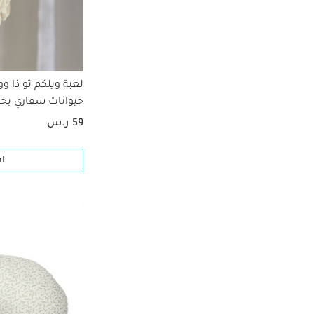
لعبة ويلكم تو ذا و
حيوانات سفاري بحل
59 ر.س
ا