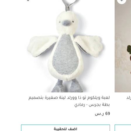
لد
لعبة ويلكوم تو ذا وورلد لينة صغيرة بتصميم
بطة بجرس - رمادي
69 ر.س
اضف للحقيبة