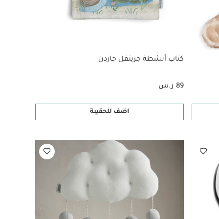
كتاب أنشطة جريتفل جاردن
89 ر.س
اضف للحقيبة