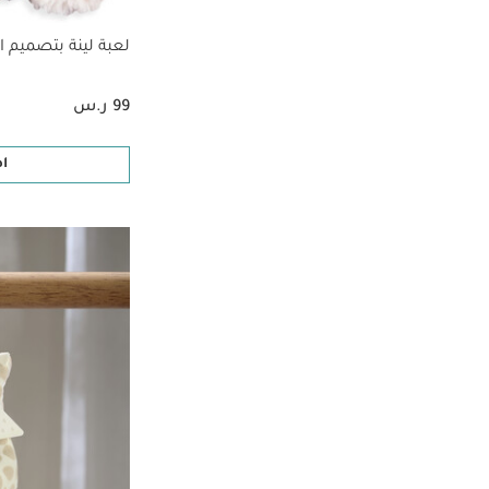
لعبة لينة بتصميم ا
99 ر.س
ا