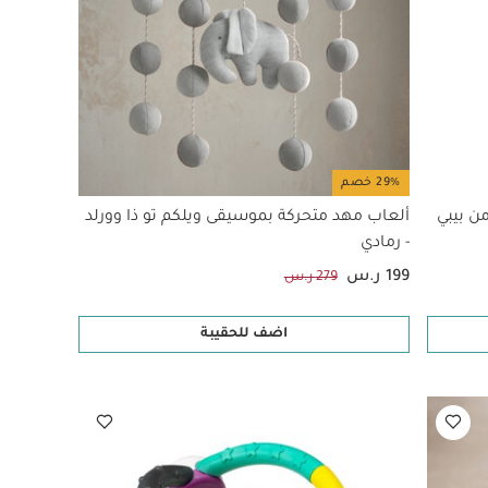
29% خصم
ن بيبي
ألعاب مهد متحركة بموسيقى ويلكم تو ذا وورلد
- رمادي
199 ر.س
279 ر.س
اضف للحقيبة