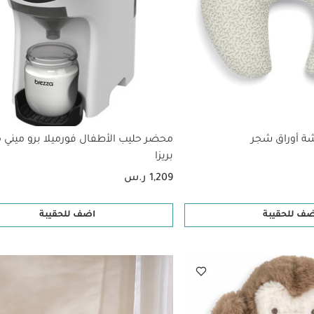
ة أوراق شجر
محضر حليب الأطفال فورميلا برو ميني م
بريزا
1,209 ر.س
ضف للحقيبة
اضف للحقيبة