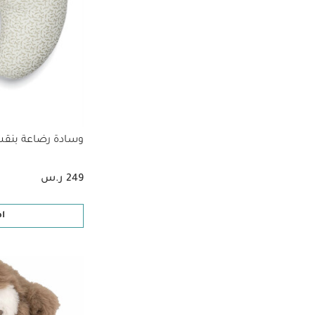
وسادة رضاعة بنقش
249 ر.س
ا