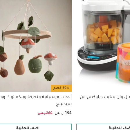
50% خصم
ال وان ستيب ديلوكس من
ألعاب موسيقية متحركة ويلكم تو ذا وور
سيدلينج
134 ر.س
269 ر.س
ضف للحقيبة
اضف للحقيبة