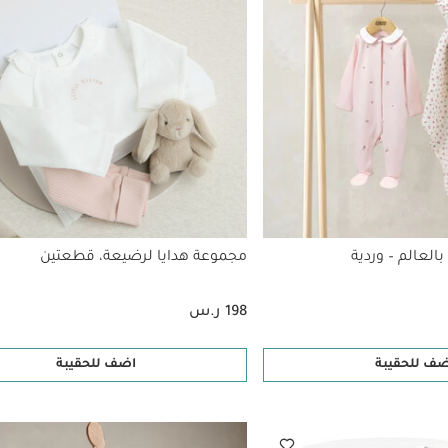
بالعالم – وردية
مجموعة هدايا لرضيعة، قطعتين
198 ر.س
ضف للحقيبة
اضف للحقيبة