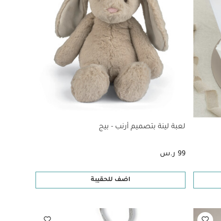
لعبة لينة بتصميم أرنب - بيج
99 ر.س
اضف للحقيبة