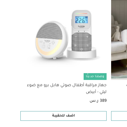
وصلنا حديثًا
جهاز مراقبة أطفال صوتي هابل برو مع ضوء
ليلي - أبيض
389 ر.س
اضف للحقيبة