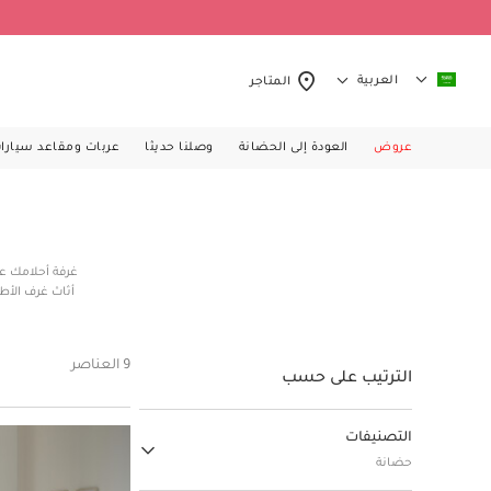
العربية
المتاجر
عروض
العودة إلى الحضانة
وصلنا حديثا
عربات ومقاعد سيارا
غرفة أحلامك ع
أثاث غرف الأط
الخشبية الساحر
الأطفال الأني
اللطيف، مثل سنو
9 العناصر
ضعي اللمسات ال
الترتيب على حسب
والمفروشات 
التصنيفات
حضانة