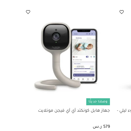
وصلنا حديثًا
ليلي -
جهاز هابل كونكتد أي آي فيجن مونلايت
579 ر.س