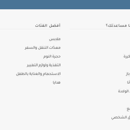
ا مساعدتك؟
أفضل الفئات
ملابس
معدّات التنقل والسفر
ررة
حجرة النوم
التغذية ولوازم التغيير
از
الاستحمام والعناية بالطفل
نا
هدايا
لولادة
ع
ق الشخصي