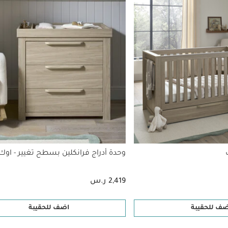
وحدة أدراج فرانكلين بسطح تغيير - اوك
2,419 ر.س
ضف للحقيبة
اضف للحقيبة