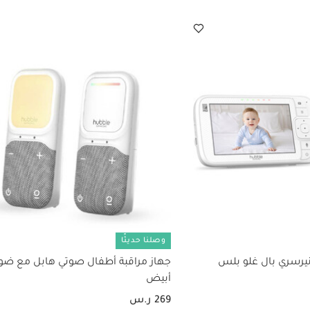
وصلنا حديثًا
نيرسري بال غلو بلس
جهاز مراقبة أطفال صوتي هابل مع ضوء 
أبيض
269 ر.س