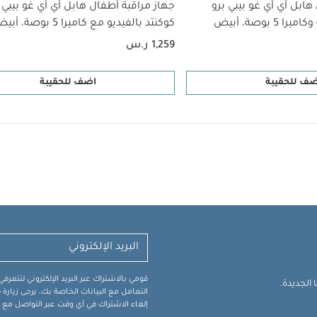
هابل آي أي غو بيبي برو
جهاز مراقبة أطفال هابل آي أي غو بيبي 
5 بوصة، أبيض
كوكنتد بالفيديو مع كاميرا 5 بوصة، أبيض
1,259 ر.س
ضف للحقيبة
اضف للحقيبة
قومي بالاشتراك عبر البريد الإلكتروني لتتعر
الجديدة.
التعامل مع البيانات الخاصة بك، يرجى زيار
إلغاء الاشتراك في أي وقت عبر التواصل مع فر