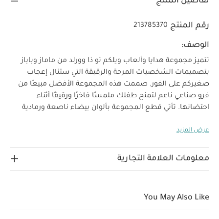
تفاصيل المنتج
رقم المنتج
213785370
الوصف:
تتميز مجموعة هدايا وألعاب ويلكم تو ذا وورلد من ماماز وباباز
بتصميمات الشخصيات المرحة والرقيقة التي ستنال إعجاب
صغيركم على الفور. صممت هذه المجموعة الأفضل مبيعًا من
فرو صناعي ناعم لتمنح طفلك ملمسًا فاخرًا ورقيقًا أثناء
احتضانها. تأتي قطع المجموعة بألوان بيضاء ناصعة ورمادية
فاتحة ويزينها لمسات بألوان مميزة لتكون إضافة عصرية
عرض المزيد
ومفعمة بالحيوية على مجموعة الألعاب اللينة التقليدية.
تتميز
علاقة الطفل بدميته المفضلة بالنقاء مثل اللونين الأبيض
والأسود اللذين يميزان لعبة الزيبرا زيجي المصنوع من فرو صناعي
معلومات العلامة التجارية
ناعم ليغمر صغيرك بشعور مريح ورقيق أثناء احتضانه أو اللعب
معه. كما يأتي بتصميم بنقشة مخططة ستنال إعجاب الطفل
على الفور.
تقدم ماركة ماماز وباباز لعبة الزيبرا زيجي حصريًا ضمن
You May Also Like
مجموعة هدايا وألعاب ويلكوم تو ذا وورلد بتصميم يتناسب مع
تشكيلة الديكورات الداخلية من نفس المجموعة لتحمل غرفة