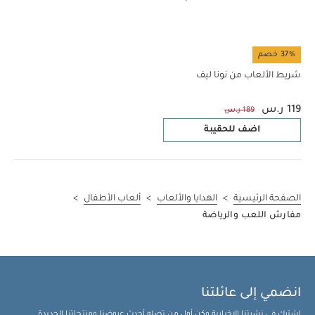
37% خصم
شريط الألعاب من نونا ليف
119 ر.س
189 ر.س
اضف للحقيبة
الصفحة الرئيسية
>
الهدايا والألعاب
>
ألعاب الأطفال
>
مفارش اللعب والرياضة
انضمي إلى عائلتنا
اشترك في نشرتنا الإخبارية وكن أول من تصله أحدث عروضنا ومنتجاتنا الجديدة.