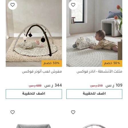
50% خصم
50% خصم
مثلث الأنشطة - اناذر فوكس
مفرش لعب أنوذر فوكس
109 ر.س
344 ر.س
219 ر.س
689 ر.س
اضف للحقيبة
اضف للحقيبة