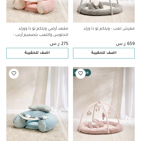
مفرش لعب - ويلكم تو ذا ورلد
مقعد أرضي ويلكم تو ذا وورلد
للجلوس واللعب بتصميم أرنب -
وردي
659 ر.س
275 ر.س
اضف للحقيبة
اضف للحقيبة