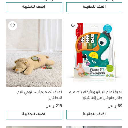
اضف للحقيبة
اضف للحقيبة
لعبة تعلم البيانو والأرقام بتصميم
لعبة بتصميم أسد تومي تايم،
طائر طوقان من إنفانتينو
للاطفال
89 ر.س
219 ر.س
اضف للحقيبة
اضف للحقيبة