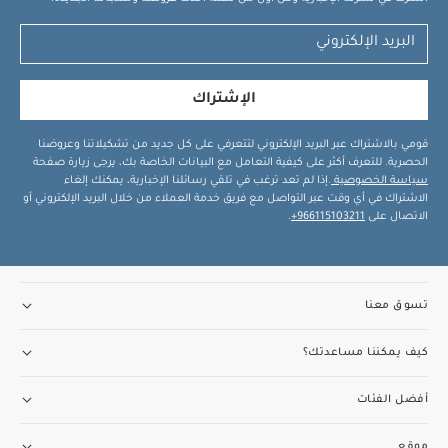
الإشتراك
قومي بالاشتراك عبر البريد الإلكتروني لتتعرفي على كل جديد من تشكيلاتنا وعروضنا
الحصرية. للتعرف أكثر على كيفية التعامل مع البيانات الخاصة بك، يرجى زيارة صفحة
سياسة الخصوصية
.إذا لم تعد ترغب في تلقي رسائلنا الإخبارية، يمكنك إلغاء
الاشتراك في أي وقت عبر التواصل مع فريق خدمة العملاء من خلال البريد الإلكتروني أو
الاتصال على
966115103211+
.
تسوق معنا
كيف يمكننا مساعدتك؟
أفضل الفئات
موقع