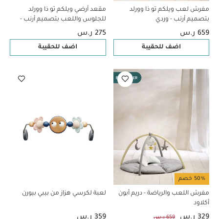
مفرش لعب ويلكم تو ذا وورلد
مقعد أرضي ويلكم تو ذا وورلد
بتصميم أرنب - وردي
للجلوس واللعب بتصميم أرنب -
أزرق
659 ر.س
275 ر.س
اضف للحقيبة
اضف للحقيبة
50% خصم
مفرش اللعب والرياضة - دريم أبون
لعبة لكرسي هزاز من بيبي بيورن
أكلاود
329 ر.س
359 ر.س
659 ر.س