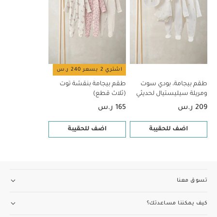
اشتري 2 بسعر 240 ر.س
طقم بيجامة، بودي سوت
طقم بيجامة بنقشة توت
ومريلة سيليستيال لحديثي
(ثلاث قطع)
الولادة، 5 قطع
209 ر.س
165 ر.س
اضف للحقيبة
اضف للحقيبة
تسوق معنا
كيف يمكننا مساعدتك؟