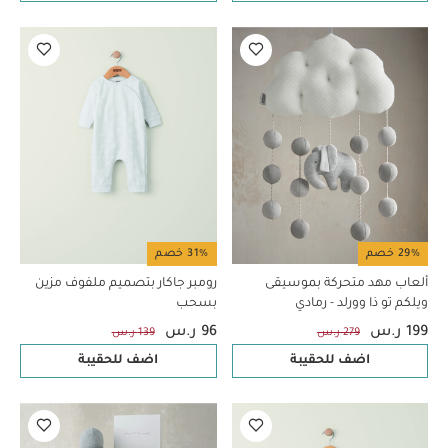
29% خصم
31% خصم
ألعاب مهد متحركة بموسيقى
رومبر جاكار بتصميم ملفوف مزين
ويلكم تو ذا وورلد - رمادي
بسحب
199 ر.س
96 ر.س
279 ر.س
139 ر.س
اضف للحقيبة
اضف للحقيبة