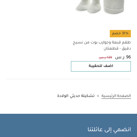
31% خصم
طقم قبعة وجوارب بوت من نسيج
دقيق - قطعتان
96 ر.س
139 ر.س
اضف للحقيبة
الصفحة الرئيسية
>
تشكيلة حديثي الولادة
انضمي إلى عائلتنا