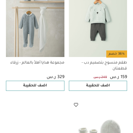
36% خصم
طقم منسوج بتصميم دب -
مجموعة هدايا أهلاً بالعالم – زرقاء
قطعتان
159 ر.س
329 ر.س
249 ر.س
اضف للحقيبة
اضف للحقيبة