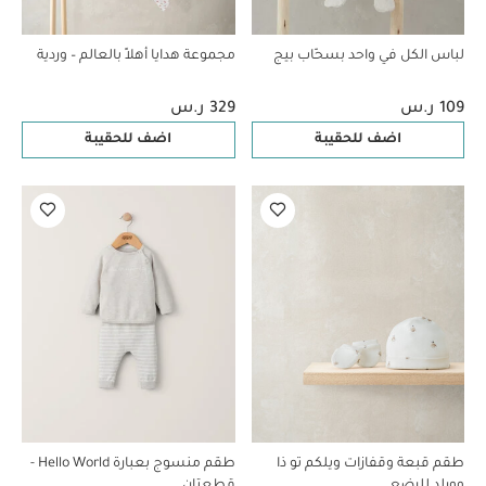
لباس الكل في واحد بسحّاب بيج
مجموعة هدايا أهلاً بالعالم – وردية
109 ر.س
329 ر.س
اضف للحقيبة
اضف للحقيبة
طقم قبعة وقفازات ويلكم تو ذا
طقم منسوج بعبارة Hello World -
وورلد للرضع
قطعتان