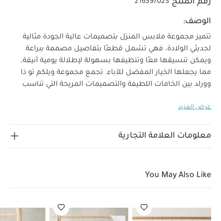
رقم المنتج
216397023
الوصف:
تتميز مجموعة ملابس المنزل بتصميمات عالية الجودة مثالية
لحديثي الولادة، فهي تشمل قطعًا بتفاصيل مصممة ببراعة
ويمكن تنسيقها معًا وتنظيفها بسهولة لإطلالة يومية أنيقة،
مما يجعلها الخيار المفضل للآباء. تجمع مجموعة ويلكم تو ذا
وورلد بين الخامات اللطيفة والتصميمات المريحة التي تناسب
استخدام طفلك منذ أيامه الأولى.
يعد هذا الرومبر إضافة أنيقة
عرض المزيد
وفاخرة إلى إطلالة طفلك، فهو مصنوع من قماش جاكار
بتصميم ملفوف مزين بسحب ويغلق بكباسين لسهولة وسرعة
خصائص المنتج:
الارتداء والتغيير.
قماش جاكار بتصميم
معلومات العلامة التجارية
فاخر
إغلاق بكباسين لسهولة الارتداء
تصميم ملفوف
الخامات:
عملي وأنيق
الخامة الأساسية: 76‏%‏ قطن، 24‏%‏ بوليستر
القماش
You May Also Like
تعليمات العناية/
المضلع: 95‏%‏ قطن، 5‏%‏ إيلاستان
الإرشادات:
غسل على درجة حرارة 40 درجة مئوية
ممنوع استخدام
المبيضات
تجفيف على درجة حرارة منخفضة
كيّ على درجة