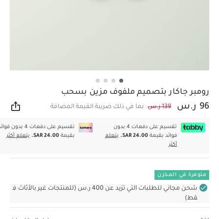
رومبر جاكار بتصميم ملفوف مزين بسحب
96 ر.س
139 ر.س
بما في ذلك ضريبة القيمة المضافة
مشار
تقسيم على دفعات 4 بدون
تقسيم على دفعات 4 بدون فوا
فوائد بقيمة
SAR 24.00.
يتعلم
بقيمة
SAR 24.00.
يتعلم أكثر
أكثر
متوفرة في المخزن
شحن مجاني للطلبات التي تزيد عن 400 ر.س (للمنتجات غير بالأثاث ف
قط)