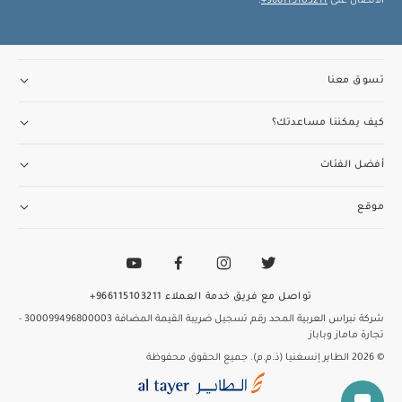
الاتصال على
966115103211+
.
تسوق معنا
كيف يمكننا مساعدتك؟
أفضل الفئات
موقع
تواصل مع فريق خدمة العملاء
966115103211+
شركة نبراس العربية المحد
رقم تسجيل ضريبة القيمة المضافة 300099496800003
-
تجارة ماماز وباباز
© 2026 الطاير إنسغنيا (ذ.م.م). جميع الحقوق محفوظة