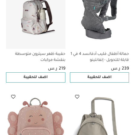
حمالة أطفال فليب أدفانسد 4 في 1
حقيبة ظهر سيترون متوسطة
قابلة للتحويل - إنفانتينو
بنقشة مركبات
239 ر.س
219 ر.س
اضف للحقيبة
اضف للحقيبة