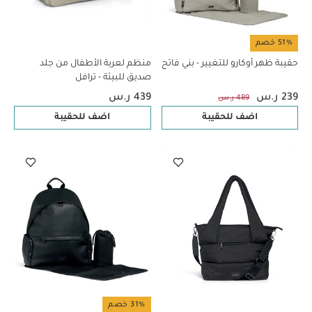
51% خصم
حقيبة ظهر أوكارو للتغيير - بني فاتح
منظم لعربة الأطفال من جلد
صديق للبيئة - ترافل
239 ر.س
439 ر.س
489 ر.س
اضف للحقيبة
اضف للحقيبة
31% خصم