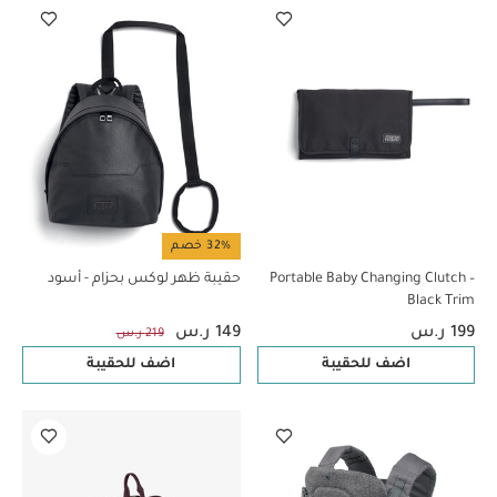
32% خصم
Portable Baby Changing Clutch –
حقيبة ظهر لوكس بحزام - أسود
Black Trim
199 ر.س
149 ر.س
219 ر.س
اضف للحقيبة
اضف للحقيبة