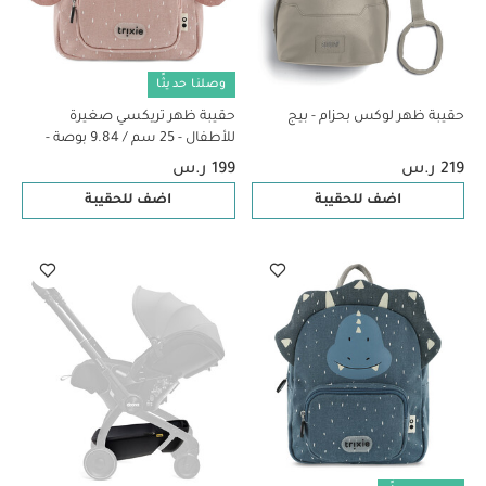
وصلنا حديثًا
حقيبة ظهر لوكس بحزام - بيج
حقيبة ظهر تريكسي صغيرة
للأطفال - 25 سم / 9.84 بوصة -
مسز باترفلاي
219 ر.س
199 ر.س
اضف للحقيبة
اضف للحقيبة