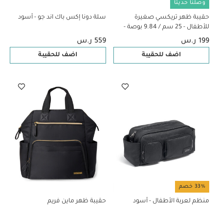
وصلنا حديثًا
حقيبة ظهر تريكسي صغيرة
سلة دونا إكس باك اند جو - أسود
للأطفال - 25 سم / 9.84 بوصة -
مستر ترايسيراتوبس
199 ر.س
559 ر.س
اضف للحقيبة
اضف للحقيبة
33% خصم
منظم لعربة الأطفال - أسود
حقيبة ظهر ماين فريم