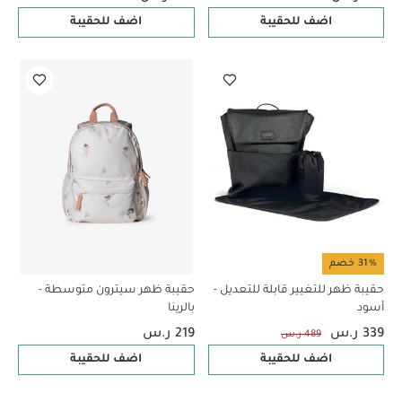
اضف للحقيبة
اضف للحقيبة
31% خصم
حقيبة ظهر للتغيير قابلة للتعديل -
حقيبة ظهر سيترون متوسطة -
أسود
بالرينا
339 ر.س
219 ر.س
489 ر.س
اضف للحقيبة
اضف للحقيبة