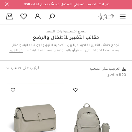
تنزيلات الصيف! تسوقي الأفضل مبيعًا بخصم لغاية 50%.
0
جميع اكسسوارات السفر
حقائب التغيير للأطفال والرضع
تجمع حقائب التغيير الفاخرة لدينا بين التصميم الأنيق والجودة العالية، وتمتاز
بعدة أنماط لحملها على الظهر أو باليد، وتمتاز بمساحة داخلية فسيحة بعدة
اقرأ المزيد
جيوب لتساعد على سهولة تخزين وتنظيم الأغراض، وجميعها من صنع أشهر
الماركات العالمية.
ترتيب على حسب
الترتيب على حسب
20 العناصر