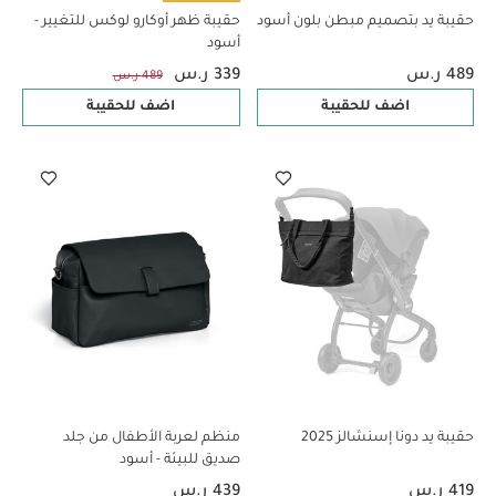
حقيبة يد بتصميم مبطن بلون أسود
حقيبة ظهر أوكارو لوكس للتغيير -
أسود
489 ر.س
339 ر.س
489 ر.س
اضف للحقيبة
اضف للحقيبة
حقيبة يد دونا إسنشالز 2025
منظم لعربة الأطفال من جلد
صديق للبيئة - أسود
419 ر.س
439 ر.س