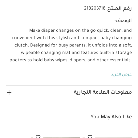
رقم المنتج
218203718
الوصف:
Make diaper changes on the go quick, clean, and
convenient with this stylish and compact baby changing
clutch. Designed for busy parents, it unfolds into a soft,
wipeable changing mat and features built-in storage
pockets to hold baby wipes, diapers, and other essentials.
PRODUCT DETAILS :
Portable foldable design for
عرض المزيد
convenient on-the-go use
Water-resistant changing
surface that's easy to clean
Elasticated pocket fits baby
wipes and diapers securely
Mesh compartment ideal for
معلومات العلامة التجارية
creams, cotton pads, or other essentials
Lightweight
and compact to fit into diaper bags or under the stroller
PRODUCT FEATURES :
Stylish black trim with neutral
You May Also Like
tones for a modern look
Built-in handle loop for easy
carrying or hanging
Quick fold-and-strap closure for
fuss-free use
Padded changing area for baby’s comfort