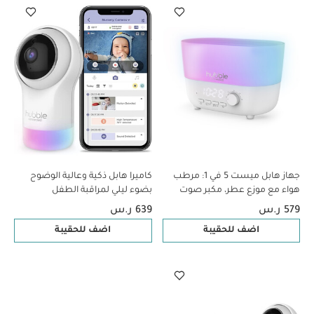
جهاز هابل ميست 5 في 1: مرطب
كاميرا هابل ذكية وعالية الوضوح
هواء مع موزع عطر، مكبر صوت
بضوء ليلي لمراقبة الطفل
بلوتوث، ضوء ليلي وساعة رقمية،
579 ر.س
639 ر.س
باللون الأبيض
اضف للحقيبة
اضف للحقيبة