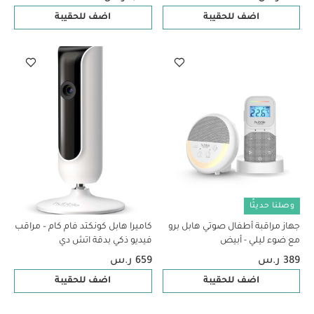
اضف للحقيبة
اضف للحقيبة
وصلنا حديثًا
جهاز مراقبة أطفال صوتي هابل برو
كاميرا هابل كونكتد فام كام – مراقب
مع ضوء ليلي - أبيض
فيديو ذكي بدقة اتش دي
389 ر.س
659 ر.س
اضف للحقيبة
اضف للحقيبة