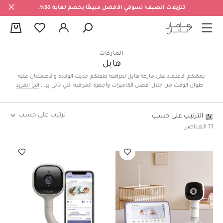
تنزيلات الصيف! تسوقي الأفضل مبيعًا بخصم لغاية 50%.
0
الماركات
هابل
يمكنكم الاعتماد على ماركة هابل لمراقبة طفلكم حديث الولادة والاطمئنان عليه
طوال الوقت من خلال أفضل الكاميرات وأجهزة المراقبة التي تأتي بوضوح عالي
اقرأ المزيد
وخصائص متطورة، والتي تتوفر فيها إضاءة ليلية ومميزات مثل متابعة درجة
حرارة الغرفة.
ترتيب على حسب
الترتيب على حسب
11 العناصر