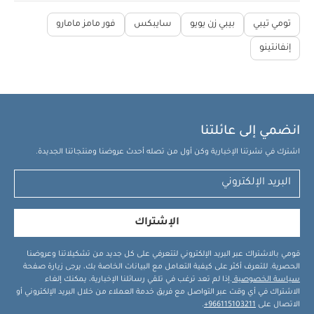
تومي تيبي
بيبي زن يويو
سايبكس
فور مامز مامارو
إنفانتينو
انضمي إلى عائلتنا
اشترك في نشرتنا الإخبارية وكن أول من تصله أحدث عروضنا ومنتجاتنا الجديدة.
الإشتراك
قومي بالاشتراك عبر البريد الإلكتروني لتتعرفي على كل جديد من تشكيلاتنا وعروضنا
الحصرية. للتعرف أكثر على كيفية التعامل مع البيانات الخاصة بك، يرجى زيارة صفحة
سياسة الخصوصية
.إذا لم تعد ترغب في تلقي رسائلنا الإخبارية، يمكنك إلغاء
الاشتراك في أي وقت عبر التواصل مع فريق خدمة العملاء من خلال البريد الإلكتروني أو
الاتصال على
966115103211+
.