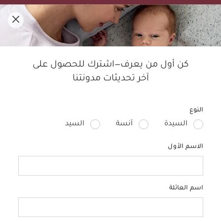
تنزيلات الصيف! تسوقي الأفضل مبيعًا بخصم لغاية 50%.
0
مدوّنة ماماز آند باباز
كن أول من يعرف—اشترك للحصول على
آخر تحديثات مدونتنا
النوم
الأطفال
التربية
الحمل
منتجات الأطفال
تصمي
النوع
السيدة
آنسة
السيد
الاسم الأول
اسم العائلة