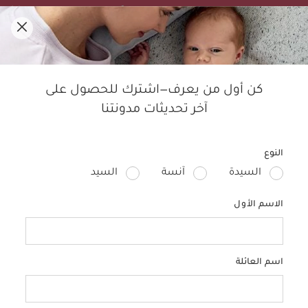
تنزيلات الصيف! تسوقي الأفضل مبيعًا بخصم لغاية 50%.
0
مدوّنة ماماز آند باباز
كن أول من يعرف—اشترك للحصول على
آخر تحديثات مدونتنا
النوم
الأطفال
التربية
الحمل
منتجات الأطفال
تصمي
النوع
السيدة
آنسة
السيد
الاسم الأول
اسم العائلة