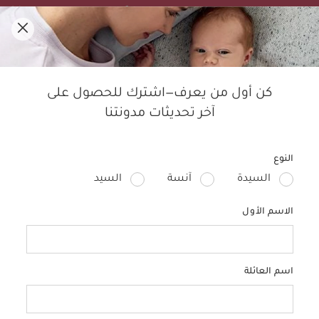
تنزيلات الصيف! تسوقي الأفضل مبيعًا بخصم لغاية 50%.
0
مدوّنة ماماز آند باباز
كن أول من يعرف—اشترك للحصول على
آخر تحديثات مدونتنا
النوم
الأطفال
التربية
الحمل
منتجات الأطفال
تصمي
النوع
السيدة
آنسة
السيد
الاسم الأول
اسم العائلة