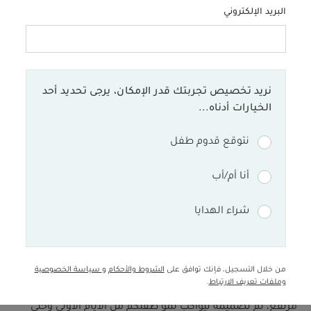
البريد الإلكتروني
منتجات الأطفال
اكتشفوا إينو: نظام المقاعد المتكامل لطفلكم
نريد تخصيص تجربتك قدر الإمكان، يرجى تحديد أحد
الخيارات أدناه...
تعرّفوا على مميزات وحلول إينو المبتكرة التي تجمع بين راحة
نتوقع قدوم طفل
الطفل وسهولة الاستخدام.
أنا أم/أب
لا شكّ أنّ استقبال مولود جديد لحظة مليئة بالسعادة والتغيير،
شراء الهدايا
وتتطلب الكثير من الاستعداد، وبما أننا في ماماز اند باباز نفهم
احتياجات العائلات جيداً، وفرنا لكم مقاعد إينو لنجعل حياتكم
اليومية أسهل من أي وقت مضى.
من خلال التسجيل، فإنك توافق على
الشروط والأحكام
و
سياسة الخصوصية
وملفات تعريف الارتباط
.
إينو هو نظام متكامل يتكوّن من كرسي هزاز ومقعد طعام
مرتفع، تم تصميمه ليواكب نمو طفلكم من الأيام الأولى وحتى