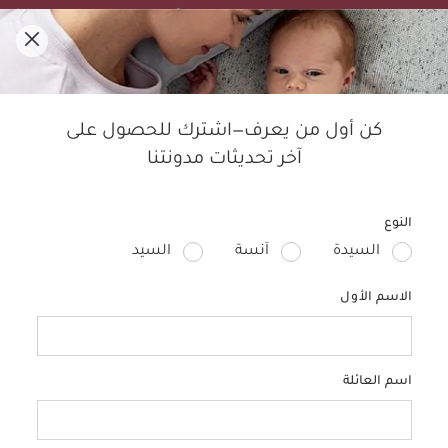
تنزيلات الصيف! تسوقي الأفضل مبيعًا بخصم لغاية 50%.
0
مدوّنة ماماز آند باباز
كن أول من يعرف—اشترك للحصول على
آخر تحديثات مدونتنا
النوم
الأطفال
التربية
الحمل
منتجات الأطفال
تصمي
النوع
السيدة
آنسة
السيد
الاسم الأول
اسم العائلة