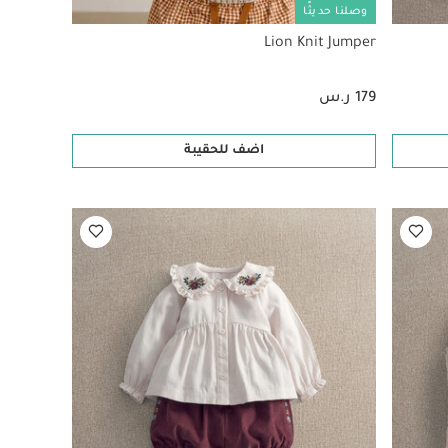
وصلنا حديثًا
Lion Knit Jumper
179 ر.س
اضف للحقيبة