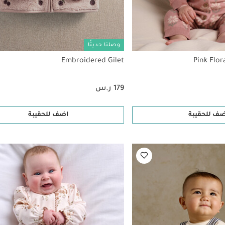
وصلنا حديثًا
Embroidered Gilet
Pink Flor
179 ر.س
ضف للحقيبة
اضف للحقيبة