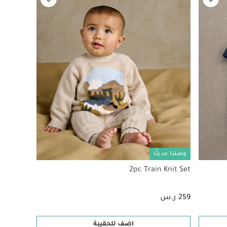
وصلنا حديثًا
2pc Train Knit Set
259 ر.س
اضف للحقيبة