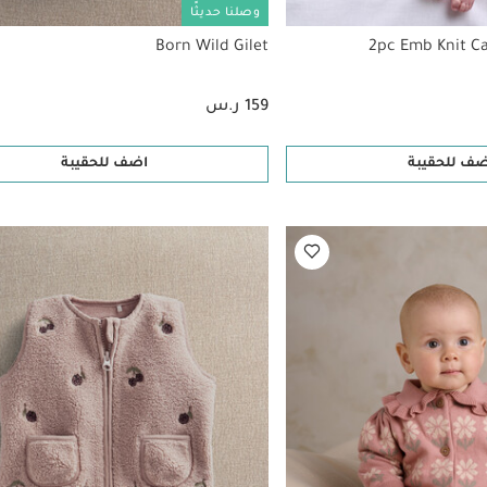
وصلنا حديثًا
Born Wild Gilet
2pc Emb Knit C
159 ر.س
ضف للحقيبة
اضف للحقيبة