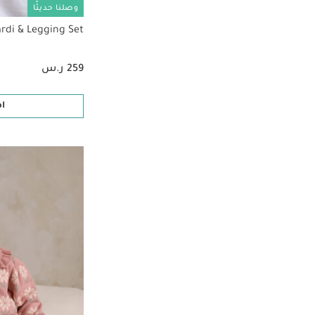
وصلنا حديثًا
ardi & Legging Set
259 ر.س
ا