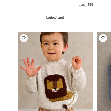
199 ر.س
اضف للحقيبة