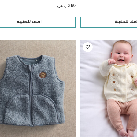
269 ر.س
ضف للحقيبة
اضف للحقيبة