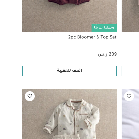
وصلنا حديثًا
2pc Bloomer & Top Set
209 ر.س
اضف للحقيبة