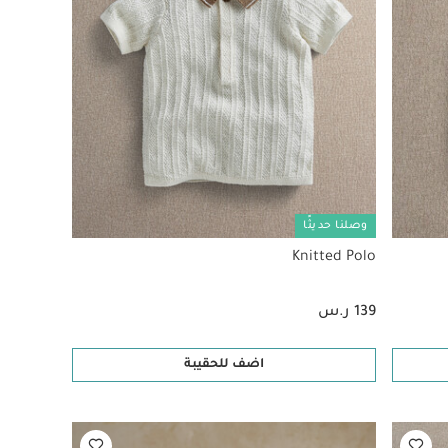
وصلنا حديثًا
Knitted Polo
139 ر.س
اضف للحقيبة