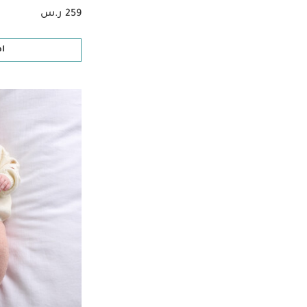
259 ر.س
ا