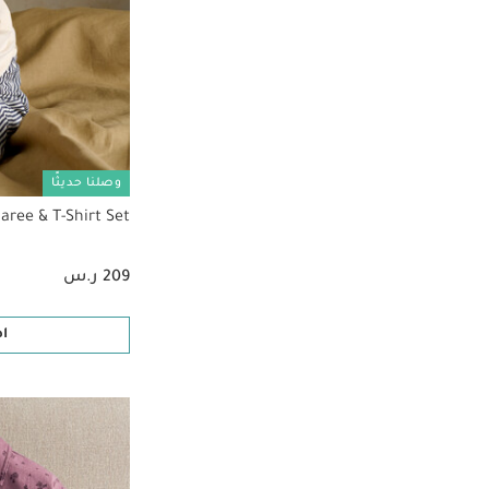
وصلنا حديثًا
aree & T-Shirt Set
209 ر.س
ا