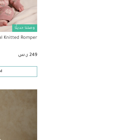
وصلنا حديثًا
al Knitted Romper
249 ر.س
ا