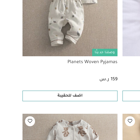
وصلنا حديثًا
Planets Woven Pyjamas
159 ر.س
اضف للحقيبة