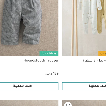
وصلنا حديثًا
 3 قطع)
Houndstooth Trouser
139 ر.س
ضف للحقيبة
اضف للحقيبة