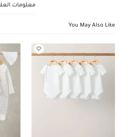
منسوج معاد تدوي
معلومات العلام
طفلك في أوقات ال
بملمس ناعم على 
ال
المواصفات:
You May Also Like
تعليمات 
مساعدة
الو
× 84 سم تقريباً
أبيض - 5 قطع
طقم بي
أوكارو 2 محمول – إكليبس