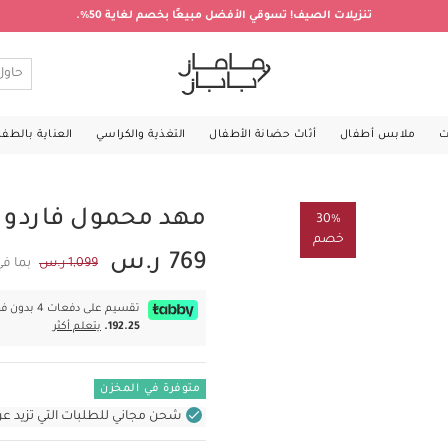
تنزيلات الصيف! تسوقي الأفضل مبيعًا بخصم لغاية 50%.
ت
ملابس أطفال
أثاث حضانة الأطفال
التغذية والكراسي
العناية بالطف
مهد محمول فاردو -
30%
خصم
769 ر.س
1,099 ر.س
بما في
تقسيم على دفعات 4 بدون فوائد بقيمة
192.25.
يتعلم أكثر
متوفرة في المخزن
شحن مجاني للطلبات التي تزيد عن 400 ر.س (للمنتجات غير بالأثاث ف