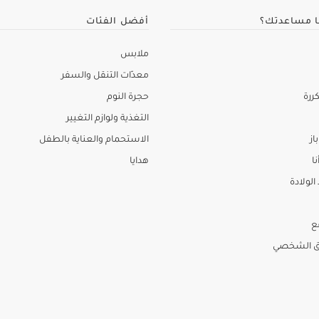
ا مساعدتك؟
أفضل الفئات
ملابس
معدّات التنقل والسفر
ررة
حجرة النوم
التغذية ولوازم التغيير
از
الاستحمام والعناية بالطفل
نا
هدايا
لولادة
ع
ق الشخصي