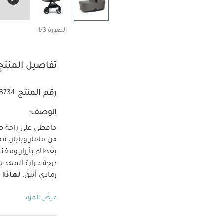
الصورة 1/3
تفاصيل المنتج
رقم المنتج
3734
الوصف:
حافظي على راحة صغ
من ماماز وباباز، 
بغطاء بأزرار ومغ
درجة حرارة المهد و
رمادي أنيق.
لماذا 
بطانة من قماش مت
عرض المزيد
الخصائص والمزاي