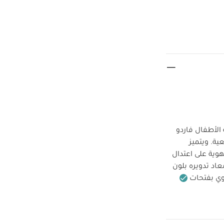
الأطفال فاردو
ية. ويتميز
وية على اعتدال
عاد تدويره بلون
ي بفتحات
قماش بوليستر