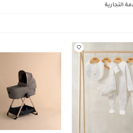
ره بملمس مرن وناعم على بشرة الطفل
مغناطيس سهل الاستخدام
ة التجارية
نوم
غطاء كبير قابل للطي مع فتحة تهوية شبكية في الخلف
خا
الطفل
فرشة مبطنة ووضعية استلقاء كامل لدعم وضعية النوم ب
عمر المناسب:
منذ الولادة وحتى وزن 9 كغم أو حتى يتمكن ال
السلامة:
تحذير: لا يستخدم هذا المنتج أبدًا للوضع على سطح مرتفع
ا
زن:
4.6 كغم
قد يعجبك أيضاً:
طقم ألبسة قطعة واحدة بأكمام قصير
جامة، بودي سوت ومريلة سيليستيال لحديثي الولادة، 5 قطع
مهد أوكارو 2 محمول - كريما
عربة أطفال أوكارّو 2 - كريما