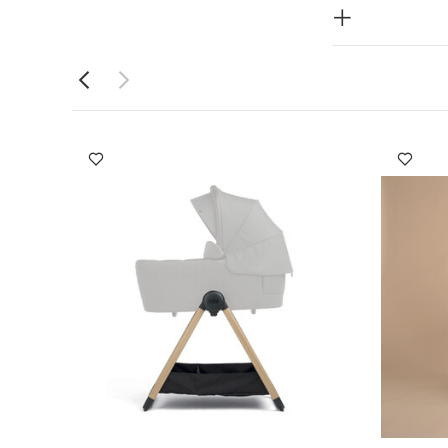
 لتجنيب إزعاج
مات وبطانات
شكل طبيعي
طفل من الجلوس بدون
لأبعاد:
43 × 40
ة قماش عضوي بلون
مهد