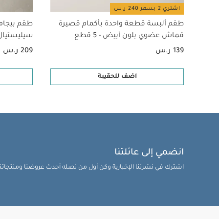
اشتري 2 بسعر 240 ر.س
طقم ألبسة قطعة واحدة بأكمام قصيرة
طقم بيجام
قماش عضوي بلون أبيض - 5 قطع
سيليستيال لح
139 ر.س
209 ر.س
اضف للحقيبة
انضمي إلى عائلتنا
اشترك في نشرتنا الإخبارية وكن أول من تصله أحدث عروضنا ومنتجاتنا 