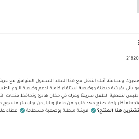
21820
يرك وسلامته أثناء التنقل مع هذا المهد المحمول المتوافق مع عربة 
فهو يأتي بفرشة مبطنة ووضعية استلقاء كاملة لدعم وضعية النوم الطبيع
ناطيس لتغطية الطفل سريعًا وعزله في مكان هادئ وتحافظ فتحات الته
تجعله أكثر راحة. صنع مهد فاردو من ماماز وباباز من بوليستر منسوج م
تشترين هذا المنتج؟
فرشة مبطنة بوضعية مسطحة
غطاء علو
شابك وناعم للشعور براحة فائقة
ا:
يتوافق مع هيكل عربة الأطفال فاردو
مناسب منذ الولادة