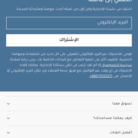
انضمي إلى عائلتنا
الأبعاد:
79 × 32.5 × 18.5 سم
الوزن:
3.6 كغم
قد يعجبك
اشترك في نشرتنا الإخبارية وكن أول من تصله أحدث عروضنا ومنتجاتنا الجديدة.
أيضاً:
طقم ألبسة قطعة واحدة بأكمام قصيرة قماش عضوي بلون أبيض
- 5 قطع
طقم بيجامة، بودي سوت ومريلة سيليستيال لحديثي الولادة، 5
قطع
مهد أوكارو 2 محمول - كريما
مهد أوكارو 2 محمول – إكليبس
عربة
أطفال أوكارّو 2 – إكليبس
الإشتراك
قومي بالاشتراك عبر البريد الإلكتروني لتتعرفي على كل جديد من تشكيلاتنا وعروضنا
الحصرية. للتعرف أكثر على كيفية التعامل مع البيانات الخاصة بك، يرجى زيارة صفحة
سياسة الخصوصية
.إذا لم تعد ترغب في تلقي رسائلنا الإخبارية، يمكنك إلغاء
الاشتراك في أي وقت عبر التواصل مع فريق خدمة العملاء من خلال البريد الإلكتروني أو
الاتصال على
966115103211+
.
تسوق معنا
كيف يمكننا مساعدتك؟
أفضل الفئات