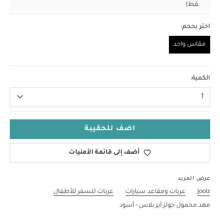
قط)
اختر بحجم:
مقاس واحد
مقاس واحد
الكمية:
1
اضف للحقيبة
أضف إلى قائمة الأمنيات
عرض المزيد
Joolz
عربات ومقاعد سيارات
عربات للسفر للأطفال
مهد محمول جولز آير بلاس - أسود