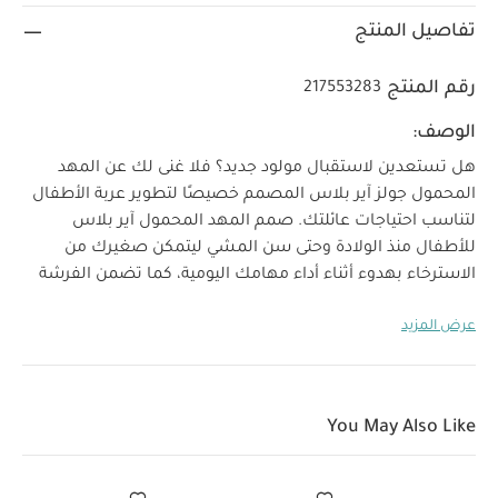
تفاصيل المنتج
رقم المنتج
217553283
الوصف:
هل تستعدين لاستقبال مولود جديد؟ فلا غنى لك عن المهد
المحمول جولز آير بلاس المصمم خصيصًا لتطوير عربة الأطفال
لتناسب احتياجات عائلتك.
صمم المهد المحمول آير بلاس
للأطفال منذ الولادة وحتى سن المشي ليتمكن صغيرك من
الاسترخاء بهدوء أثناء أداء مهامك اليومية، كما تضمن الفرشة
المسامية الحفاظ على راحة طفلك أثناء التنزه في الحديقة أو
عرض المزيد
ممارسة الرياضة أو الاستجمام في الهواء الطلق بفضل فتحات
التهوية المتعددة والغطاء العلوي القابل للتمدد. ومن مزايا
المهد المحمول الحفاظ على حجم عربة الأطفال جولز آير بلاس
المدمج والعملي، فيمكنك طي عربة الأطفال والمهد المحمول
You May Also Like
لتخزينها في الممرات أو صندوق السيارة أو الخزانة دون
الانشغال بأغراض كبيرة الحجم. يمكنك الانتقال بسهولة من
وضع عربة الأطفال إلى تخزينها دون عناء.
سيكون مهد جولز آير