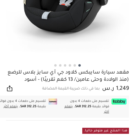
مقعد سيارة سايبكس كلاود جي آي سايز بلاس للرضع
(منذ الولادة وحتى عامين/ 13 كغم تقريبًا) - أسود
1,249 ر.س
بما في ذلك ضريبة القيمة المضافة
مشار
تقسيم على دفعات 4 بدون
تقسيم على دفعات 4 بدون فوا
فوائد بقيمة
SAR 312.25.
يتعلم
بقيمة
SAR 312.25.
يتعلم أكثر
أكثر
هذا المنتج غير متوفر حاليا.