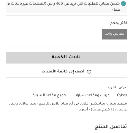
شحن مجاني للطلبات التي تزيد عن 400 ر.س (للمنتجات غير بالأثاث ف
قط)
اختر بحجم:
مقاس واحد
مقاس واحد
نفدت الكمية
أضف إلى قائمة الأمنيات
عرض المزيد
Cybex
عربات ومقاعد سيارات
جميع مقاعد السيارة
مقعد سيارة سايبكس كلاود جي آي سايز بلاس للرضع (منذ الولادة وحتى
عامين/ 13 كغم تقريبًا) - أسود
تفاصيل المنتج