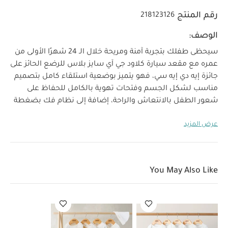
رقم المنتج
218123126
الوصف:
سيحظى طفلك بتجربة آمنة ومريحة خلال الـ 24 شهرًا الأولى من
عمره مع مقعد سيارة كلاود جي آي سايز بلاس للرضع الحائز على
جائزة إيه دي إيه سي، فهو يتميز بوضعية استلقاء كامل بتصميم
مناسب لشكل الجسم وفتحات تهوية بالكامل للحفاظ على
شعور الطفل بالانتعاش والراحة، إضافة إلى نظام فك بضغطة
واحدة لسهولة وضع الطفل وإخراجه منه. يتوافق مع قاعدة جي
عرض المزيد
فقط. تتميز مجموعة بلاس بقماش شبكي له مستوى مسامية
أعلى ست مرات من الأقمشة العادية.
صممت وضعية الاستلقاء
الكامل خصيصًا لدعم وضعية جسم الطفل داخل السيارة أو
خارجها خلال مرحلة النمو. كما يأتي بزاوية دوران 180 درجة مئوية
You May Also Like
ونظام فك بضغطة واحدة لتتمكني من وضع الطفل في السيارة
وإخراجه منها بسهولة. سينعم الآباء براحة البال مع نظام
الحماية الجانبية الطولية من الصدمات الذي يوفر حماية أعلى
بنسبة 15‏‏%‏ للحماية من الصدمات الجانبية. حاز المقعد على
الاعتماد للاستخدام في الطائرات لضمان الحفاظ على سلامة