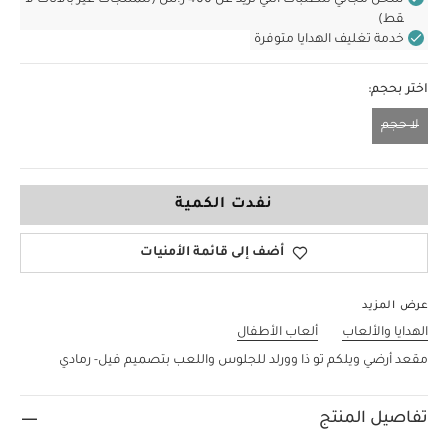
شحن مجاني للطلبات التي تزيد عن 400 ر.س (للمنتجات غير بالأثاث ف
قط)
خدمة تغليف الهدايا متوفرة
اختر بحجم:
لا حجم
لا حجم
نفدت الكمية
أضف إلى قائمة الأمنيات
عرض المزيد
الهدايا والألعاب
ألعاب الأطفال
مقعد أرضي ويلكم تو ذا وورلد للجلوس واللعب بتصميم فيل- رمادي
تفاصيل المنتج