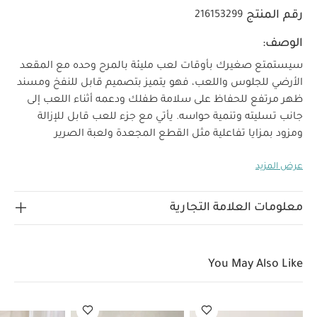
رقم المنتج
216153299
الوصف:
سيستمتع صغيرك بأوقات لعب مليئة بالمرح وحده مع المقعد
الأرضي للجلوس واللعب، فهو يتميز بتصميم قابل للنفخ ومسند
ظهر مرتفع للحفاظ على سلامة طفلك ودعمه أثناء اللعب إلى
جانب تسليته وتنمية حواسه. يأتي مع جزء للعب قابل للإزالة
ومزود بمزايا تفاعلية مثل القطع المجعدة ولعبة الصرير
والخشخيشة والمرآة الآمنة للطفل ليتمكن من رؤية نفسه ودمى
عرض المزيد
ناعمة بتصميم أسد وزرافة وحلقة تسنين.
خصائص المنتج:
يتميز بخشخيشة جرس وقطع مجعدة ومرآة آمنة للطفل
لتنمية حواسه
قماش فائق النعومة
جزء لعب قابل
معلومات العلامة التجارية
العمر المناسب:
أكبر من 6 شهور
للإزالة
مواصفات المنتج:
تعليمات
أو عندما بتمكن الطفل من الجلوس دون مساعدة
تعليمات العناية:
الغطاء - يمكن تنظيفه في
السلامة:
You May Also Like
الغسالة بدرجة حرارة 40 مئوية، الأنبوب الداخلي - يمكن تنظيفه
الأبعاد:
الارتفاع 69 × العرض 68
باستخدام قطعة قماش فقط
× العمق 60 سم
تعليمات السلامة وتحذيرات:
لا