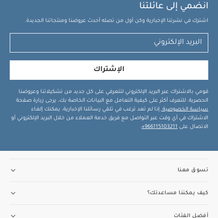
انضمي إلى عائلتنا
أرضي ويلكم تو ذا وورلد للجلوس واللعب بتصميم أرنب - أزرق
مفرش لعب -
اشترك في نشرتنا الإخبارية وكن أول من تصله أحدث عروضنا ومنتجاتنا الجديدة.
ويلكم تو ذا ورلد
مفرش لعب ويلكم تو ذا وورلد اندر ذا سي - أزرق
الإشتراك
قومي بالاشتراك عبر البريد الإلكتروني لتتعرفي على كل جديد من تشكيلاتنا وعروضنا
الحصرية. للتعرف أكثر على كيفية التعامل مع البيانات الخاصة بك، يرجى زيارة صفحة
سياسة الخصوصية
.إذا لم تعد ترغب في تلقي رسائلنا الإخبارية، يمكنك إلغاء
الاشتراك في أي وقت عبر التواصل مع فريق خدمة العملاء من خلال البريد الإلكتروني أو
الاتصال على
966115103211+
.
تسوق معنا
كيف يمكننا مساعدتك؟
أفضل الفئات