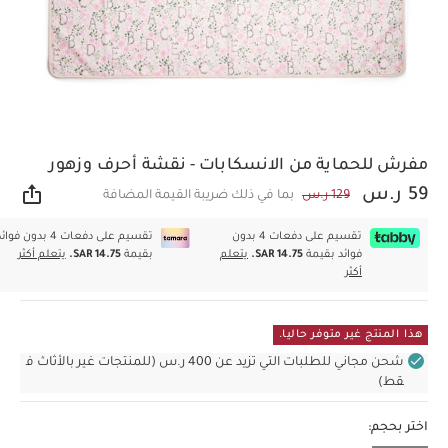
مفرش للحماية من الانسكابات - نقشة أحرف وزهور
59 ر.س
129 ر.س
بما في ذلك ضريبة القيمة المضافة
مشار
تقسيم على دفعات 4 بدون
تقسيم على دفعات 4 بدون فوا
فوائد بقيمة
SAR 14.75.
يتعلم
بقيمة
SAR 14.75.
يتعلم أكثر
أكثر
هذا المنتج غير متوفر حاليا.
شحن مجاني للطلبات التي تزيد عن 400 ر.س (للمنتجات غير بالأثاث ف
قط)
اختر بحجم: