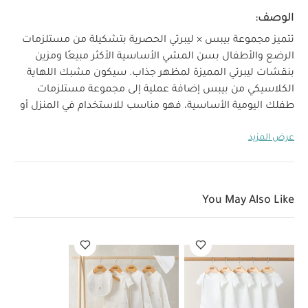
الوصف:
تتميز مجموعة بيبس × ليبرتي الحصرية بتشكيلة من مستلزمات
الرضع والأطفال بسن المشي الأساسية الأكثر مبيعًا ومزين
بنقشات ليبرتي المميزة لمظهر جذاب. سيكون مشبك اللهاية
الكلاسيكي من بيبس إضافة عملية إلى مجموعة مستلزمات
طفلك اليومية الأساسية، فهو مناسب للاستخدام في المنزل أو
في عربة الأطفال أو أثناء التنقل عن طريق تثبيتها في ملابس
عرض المزيد
الطفل فحسب.
يتوافق مع جميع اللهايات من بيبس التي تباع
على حدة على موقعنا الألكتروني.
صنع هذا المنتج من خامات معاد تدويرها.
خصائص المنتج:
100‏%‏ قطن عضوي
مشبك معدني خالي من النيكل سهل
You May Also Like
التثبيت على ملابس الطفل
مناسب لجميع اللهايات من
العمر المناسب/الفئة العمرية:
بيبس
مواصفات المنتج:
منذ الولادة
الضمان:
3 أشهر
الخامات:
100‏%‏ قطن عضوي،
الأبعاد (سم):
7.7 × 13.0 × 20.0
الوزن
الملحقات: خشب، معدن
0.05
الصافي (كغم):
قد يعجبك أيضاً:
طقم ألبسة قطعة
واحدة بأكمام قصيرة قماش عضوي بلون أبيض - 5 قطع
طقم بيجامة،