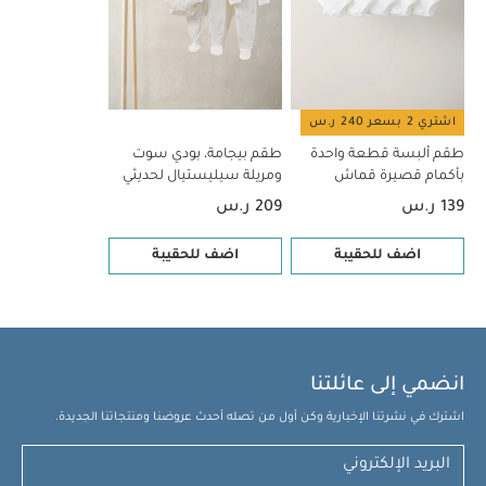
بودي سوت ومريلة سيليستيال لحديثي الولادة، 5 قطع
اشتري 2 بسعر 240 ر.س
طقم ألبسة قطعة واحدة
طقم بيجامة، بودي سوت
بأكمام قصيرة قماش
ومريلة سيليستيال لحديثي
عضوي بلون أبيض - 5 قطع
الولادة، 5 قطع
139 ر.س
209 ر.س
اضف للحقيبة
اضف للحقيبة
انضمي إلى عائلتنا
اشترك في نشرتنا الإخبارية وكن أول من تصله أحدث عروضنا ومنتجاتنا الجديدة.