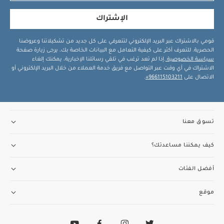
الإشتراك
قومي بالاشتراك عبر البريد الإلكتروني لتتعرفي على كل جديد من تشكيلاتنا وعروضنا
الحصرية. للتعرف أكثر على كيفية التعامل مع البيانات الخاصة بك، يرجى زيارة صفحة
سياسة الخصوصية
.إذا لم تعد ترغب في تلقي رسائلنا الإخبارية، يمكنك إلغاء
الاشتراك في أي وقت عبر التواصل مع فريق خدمة العملاء من خلال البريد الإلكتروني أو
الاتصال على
966115103211+
.
تسوق معنا
كيف يمكننا مساعدتك؟
أفضل الفئات
موقع