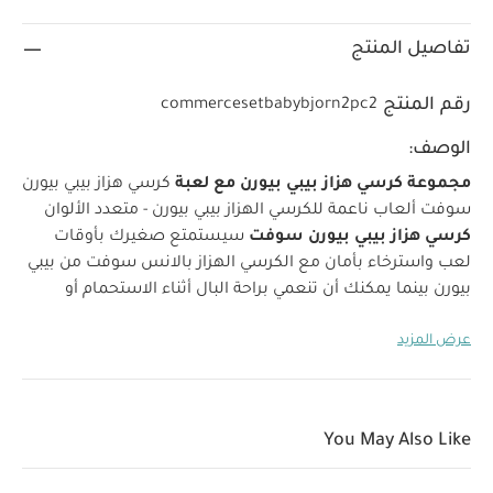
تفاصيل المنتج
رقم المنتج
commercesetbabybjorn2pc2
الوصف:
مجموعة كرسي هزاز بيبي بيورن مع لعبة
كرسي هزاز بيبي بيورن
سوفت
ألعاب ناعمة للكرسي الهزاز بيبي بيورن - متعدد الألوان
كرسي هزاز بيبي بيورن سوفت
سيستمتع صغيرك بأوقات
لعب واسترخاء بأمان مع الكرسي الهزاز بالانس سوفت من بيبي
بيورن بينما يمكنك أن تنعمي براحة البال أثناء الاستحمام أو
تحضير الطعام أو إنجاز المهام المنزلية. ستساعد حركات طفلك
عرض المزيد
على هز الكرسي برفق ليحظى بمزيد من المرح، كما سيوفر
المقعد القماشي المريح دعمًا مثاليًا للظهر والرقبة والرأس.
يتوفر بثلاثة أقمشة مختلفة: قماش شبكي مسامي أو قطن/
جيرسيه مريح أو قطن ناعم. يناسب الكرسي الهزاز الأطفال منذ
You May Also Like
الولادة حتى عمر سنتين. يتميز الكرسي الهزاز هذا بتصميم
الخصائص
كلاسيكي بلمسات عصرية ناعمة.
كرسي هزاز مريح