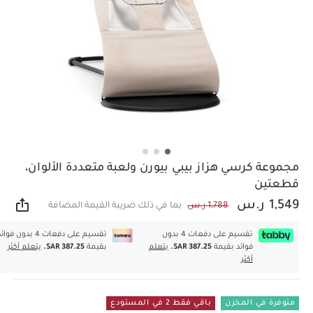
مجموعة كرسي هزاز بيبي بيورن ولعبة متعددة الألوان،
قطعتين
1,549 ر.س
1,788 ر.س
بما في ذلك ضريبة القيمة المضافة
مشار
تقسيم على دفعات 4 بدون
تقسيم على دفعات 4 بدون فوا
فوائد بقيمة
SAR 387.25.
يتعلم
بقيمة
SAR 387.25.
يتعلم أكثر
أكثر
متوفرة في المخزن
باقي فقط 2 في المستودع