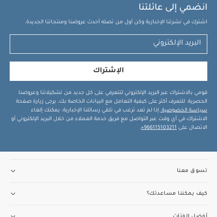
انضمي إلى عائلتنا
التركيب والإزالة
خامات ناعمة وآمنة على الأطفال
جميع الأقمشة
لطيفة على بشرة الأطفال وآمنة عند عضها وخالية من المواد
اشترك في نشرتنا الإخبارية وكن أول من تصله أحدث عروضنا ومنتجاتنا الجديدة.
الخطرة على الصحة ومعتمدة وفقًا لمعيار معيار أوكوتكس 100
الفئة 1 لمنتجات الأطفال.
قد يعجبك أيضاً:
طقم ألبسة قطعة
واحدة بأكمام قصيرة قماش عضوي بلون أبيض - 5 قطع
طقم بيجامة،
بودي سوت ومريلة سيليستيال لحديثي الولادة، 5 قطع
الإشتراك
قومي بالاشتراك عبر البريد الإلكتروني لتتعرفي على كل جديد من تشكيلاتنا وعروضنا
الحصرية. للتعرف أكثر على كيفية التعامل مع البيانات الخاصة بك، يرجى زيارة صفحة
سياسة الخصوصية
.إذا لم تعد ترغب في تلقي رسائلنا الإخبارية، يمكنك إلغاء
الاشتراك في أي وقت عبر التواصل مع فريق خدمة العملاء من خلال البريد الإلكتروني أو
الاتصال على
966115103211+
.
تسوق معنا
كيف يمكننا مساعدتك؟
أفضل الفئات