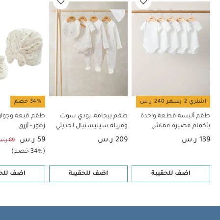
اشتري 2 بسعر 240 ر.س
34% خصم
طقم ألبسة قطعة واحدة
طقم بيجامة، بودي سوت
طقم قبعة وجوار
بأكمام قصيرة قماش
ومريلة سيليستيال لحديثي
زهور - أزرق
عضوي بلون أبيض - 5 قطع
الولادة، 5 قطع
139 ر.س
209 ر.س
59 ر.س
89 ر.س
(34% خصم)
اضف للحقيبة
اضف للحقيبة
اضف للحق