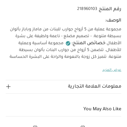
رقم المنتج
218960103
الوصف:
مجموعة عملية من 5 أزواج جوارب للبنات من ماماز وباباز بألوان
بسيطة متنوعة. - تصميم مضلع - ناعمة ولطيفة على بشرة
خصائص المنتج:
الأطفال
مجموعة أساسية وعملية
للأطفال، تتضمن 5 أزواج من جوارب البنات بألوان بسيطة
متنوعة. تتميز كل زوجة بالنعومة والراحة على البشرة الحساسة
الخامات:
وتصميم مضلع كلاسيكي للارتداء اليومي.
قطن
عرض المزيد
تعليمات العناية/
75% / بوليستر 22% / إيلاستان 3%
الإرشادات:
تنظيف عند درجة حرارة 40
لا يستخدم
المبيض
لا تكوى
لاتنظف جافاً
لا يستخدم التجفيف
معلومات العلامة التجارية
بالمجفف
قد يعجبك أيضاً:
طقم ألبسة قطعة واحدة بأكمام قصيرة
قماش عضوي بلون أبيض - 5 قطع
طقم بيجامة، بودي سوت ومريلة
سيليستيال لحديثي الولادة، 5 قطع
طقم قبعة وجوارب بنقشة زهور - أزرق
You May Also Like
جوارب طويلة مزينة بكشكش في الخلف
جوارب بنقشة زهور