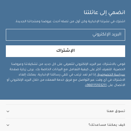
بتصميم سحاب - ويلكم تو ذا وورلد داكلينج
ضوء أسفل المهد ماكسي
انضمي إلى عائلتنا
كوزي جلو - أبيض
اشترك في نشرتنا الإخبارية وكن أول من تصله أحدث عروضنا ومنتجاتنا الجديدة.
الإشتراك
قومي بالاشتراك عبر البريد الإلكتروني لتتعرفي على كل جديد من تشكيلاتنا وعروضنا
الحصرية. للتعرف أكثر على كيفية التعامل مع البيانات الخاصة بك، يرجى زيارة صفحة
سياسة الخصوصية
.إذا لم تعد ترغب في تلقي رسائلنا الإخبارية، يمكنك إلغاء
الاشتراك في أي وقت عبر التواصل مع فريق خدمة العملاء من خلال البريد الإلكتروني أو
الاتصال على
966115103211+
.
تسوق معنا
كيف يمكننا مساعدتك؟