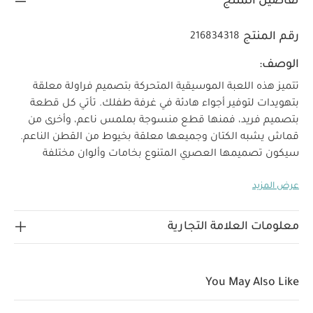
تفاصيل المنتج
رقم المنتج
216834318
الوصف:
تتميز هذه اللعبة الموسيقية المتحركة بتصميم فراولة معلقة
بتهويدات لتوفير أجواء هادئة في غرفة طفلك.
تأتي كل قطعة
بتصميم فريد، فمنها قطع منسوجة بملمس ناعم، وأخرى من
قماش يشبه الكتان وجميعها معلقة بخيوط من القطن الناعم.
سيكون تصميمها العصري المتنوع بخامات وألوان مختلفة
إضافة راقية ومستوحاة من الطبيعة إلى غرفة طفلك. يشتمل
عرض المزيد
على ذراع موسيقي.
اكتشفي هذه المجموعة الأنيقة المصنوعة
من أقمشة ناعمة بملمس مريح وتطريزات أنيقة من الزهور
ونقشات الفراولة وألوان فاتحة ومستوحاة من الطبيعة لتمنحها
معلومات العلامة التجارية
طابعًا فريدًا من نوعه. يمكنك تنسيق هذه المجموعة بسهولة
مع القطع المختلفة لإضفاء لمسة أنيقة ومميزة إلى غرفة
طفلك.
خصائص المنتج:
تهويدات لتهدئة الطفل
You May Also Like
تصميم فراولة وزهور تتوافق مع التصميمات المميزة من
مجموعة ة ويلكم تو ذا وورلد وايلد فلاور
تهويدات لتهدئة