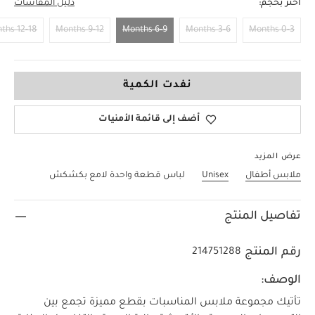
اختر بحجم:
دليل المقاسات
12-18 Months
9-12 Months
6-9 Months
3-6 Months
0-3 Months
6-9 Months
نفدت الكمية
أضف إلى قائمة الأمنيات
عرض المزيد
ملابس أطفال
Unisex
لباس قطعة واحدة لامع بكشكش
تفاصيل المنتج
رقم المنتج
214751288
الوصف:
تأتيك مجموعة ملابس المناسبات بقطع مميزة تجمع بين