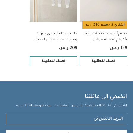
اشتري 2 بسعر 240 ر.س
طقم ألبسة قطعة واحدة
طقم بيجامة، بودي سوت
بأكمام قصيرة قماش
ومريلة سيليستيال لحديثي
عضوي بلون أبيض - 5 قطع
الولادة، 5 قطع
139 ر.س
209 ر.س
اضف للحقيبة
اضف للحقيبة
انضمي إلى عائلتنا
اشترك في نشرتنا الإخبارية وكن أول من تصله أحدث عروضنا ومنتجاتنا الجديدة.