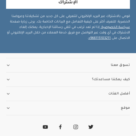
الإشتراك
قومي بالاشتراك عبر البريد الإلكتروني لتتعرفي على كل جديد من تشكيلاتنا وعروضنا
الحصرية. للتعرف أكثر على كيفية التعامل مع البيانات الخاصة بك، يرجى زيارة صفحة
سياسة الخصوصية
.إذا لم تعد ترغب في تلقي رسائلنا الإخبارية، يمكنك إلغاء
الاشتراك في أي وقت عبر التواصل مع فريق خدمة العملاء من خلال البريد الإلكتروني أو
الاتصال على
966115103211+
.
تسوق معنا
كيف يمكننا مساعدتك؟
أفضل الفئات
موقع