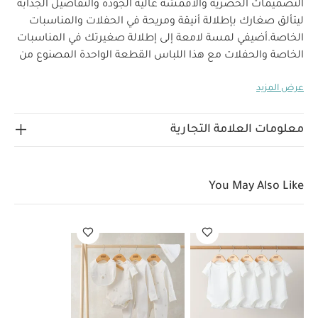
التصميمات الحصرية والأقمشة عالية الجودة والتفاصيل الجذابة
ليتألق صغارك بإطلالة أنيقة ومريحة في الحفلات والمناسبات
الخاصة.
أضيفي لمسة لامعة إلى إطلالة صغيرتك في المناسبات
الخاصة والحفلات مع هذا اللباس القطعة الواحدة المصنوع من
نسيج لامع ويتميز بكشكش رقيق على الياقة. كما يغلق بأزرار
عرض المزيد
كبس بين الساقين وفي الخلف لسهولة الارتداء والتغيير بدون
لماذا تشتري هذا المنتج:
عناء.
ياقة كشكش رقيقة وخيوط لامعة
أكمام طويلة بتصميم
معلومات العلامة التجارية
مثالي للأيام الباردة
تصميم سهل الارتداء بكباسين للإغلاق
قد يعجبك أيضاً:
طقم ألبسة قطعة واحدة بأكمام قصيرة قماش
عضوي بلون أبيض - 5 قطع
طقم بيجامة، بودي سوت ومريلة سيليستيال
You May Also Like
لحديثي الولادة، 5 قطع