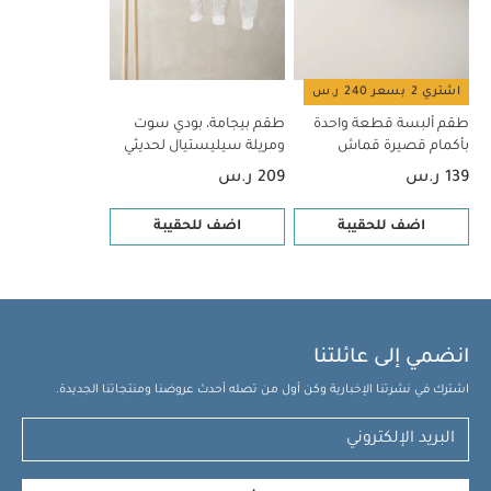
اشتري 2 بسعر 240 ر.س
طقم ألبسة قطعة واحدة
طقم بيجامة، بودي سوت
بأكمام قصيرة قماش
ومريلة سيليستيال لحديثي
عضوي بلون أبيض - 5 قطع
الولادة، 5 قطع
139 ر.س
209 ر.س
اضف للحقيبة
اضف للحقيبة
انضمي إلى عائلتنا
اشترك في نشرتنا الإخبارية وكن أول من تصله أحدث عروضنا ومنتجاتنا الجديدة.