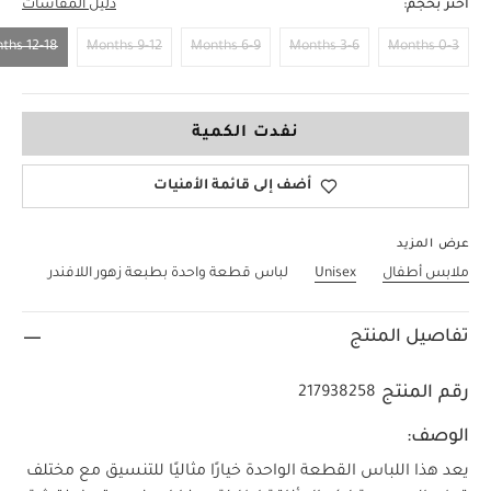
اختر بحجم:
دليل المقاسات
12-18 Months
9-12 Months
6-9 Months
3-6 Months
0-3 Months
12-18 Months
نفدت الكمية
أضف إلى قائمة الأمنيات
عرض المزيد
ملابس أطفال
Unisex
لباس قطعة واحدة بطبعة زهور اللافندر
تفاصيل المنتج
رقم المنتج
217938258
الوصف:
يعد هذا اللباس القطعة الواحدة خيارًا مثاليًا للتنسيق مع مختلف