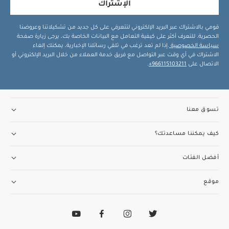
الإشتراك
قومي بالاشتراك عبر البريد الإلكتروني لتتعرفي على كل جديد من تشكيلاتنا وعروضنا
الحصرية. للتعرف أكثر على كيفية التعامل مع البيانات الخاصة بك، يرجى زيارة صفحة
سياسة الخصوصية
.إذا لم تعد ترغب في تلقي رسائلنا الإخبارية، يمكنك إلغاء
الاشتراك في أي وقت عبر التواصل مع فريق خدمة العملاء من خلال البريد الإلكتروني أو
الاتصال على
966115103211+
.
تسوق معنا
كيف يمكننا مساعدتك؟
أفضل الفئات
موقع