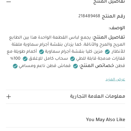
تفاصيل المنتج
رقم المنتج
218489468
الوصف:
تفاصيل المنتج:
يجمع لباس القطعة الواحدة هذا بين الطابع
المريح والمرح والأناقة، كما يزدان بنقشة أجرام سماوية ملفتة
للأنظار.
مزين كليا بنقشة أجرام سماوية
أكمام طويلة مع
قفازات مدمجة قابلة للطي
سحاب كامل للإغلاق
100%
خصائص المنتج:
قطن
قماش قطن ناعم ومسامي
تصميم رائع بنقشة أجرام سماوية
سحاب كامل لسهولة
عرض المزيد
الخامات:
تعليمات العناية/
الارتداء
100% قطن
الإرشادات:
غسيل على 40 درجة مئوية
لا تستخدم
المبيضات
تجفيف بالمجفف على درجة منخفضة
كي على
معلومات العلامة التجارية
درجة منخفضة
لا تستخدم التنظيف الجاف
اغسل الألوان
تعليمات السلامة وتحذيرات:
الداكنة بشكل منفصل
يُحفظ بعيدًا عن النار
قد يعجبك أيضاً:
طقم ألبسة قطعة واحدة
You May Also Like
بأكمام قصيرة قماش عضوي بلون أبيض - 5 قطع
طقم بيجامة، بودي
سوت ومريلة سيليستيال لحديثي الولادة، 5 قطع
بيجاما بتصميم قطعة