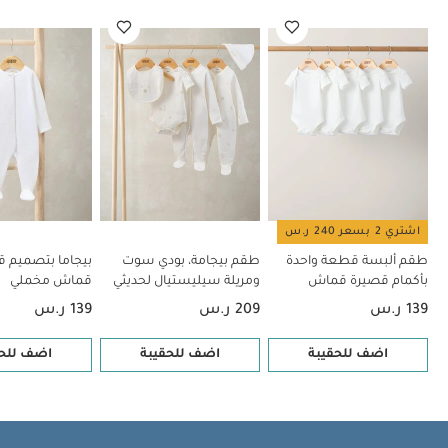
واحدة قماش مخملي
لباس قطعة واحدة بسحاب ونقشة أرنب
لباس
الكل في واحد بنقشة سفاري بالكامل
اشتري 2 بسعر 240 ر.س
طقم ألبسة قطعة واحدة
طقم بيجامة، بودي سوت
بيجاما بتصميم 
بأكمام قصيرة قماش
ومريلة سيليستيال لحديثي
قماش مخملي
عضوي بلون أبيض - 5 قطع
الولادة، 5 قطع
139 ر.س
209 ر.س
139 ر.س
اضف للحقيبة
اضف للحقيبة
اضف للحق