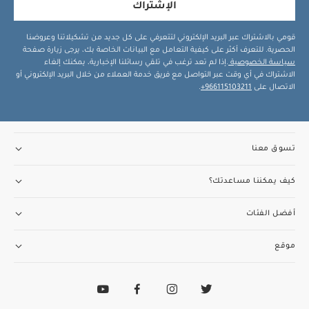
الإشتراك
قومي بالاشتراك عبر البريد الإلكتروني لتتعرفي على كل جديد من تشكيلاتنا وعروضنا
الحصرية. للتعرف أكثر على كيفية التعامل مع البيانات الخاصة بك، يرجى زيارة صفحة
سياسة الخصوصية
.إذا لم تعد ترغب في تلقي رسائلنا الإخبارية، يمكنك إلغاء
الاشتراك في أي وقت عبر التواصل مع فريق خدمة العملاء من خلال البريد الإلكتروني أو
الاتصال على
966115103211+
.
تسوق معنا
كيف يمكننا مساعدتك؟
أفضل الفئات
موقع