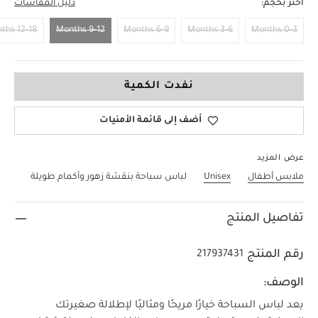
اختر بحجم:
دليل المقاسات
12-18 Months
9-12 Months
6-9 Months
3-6 Months
0-3 Months
9-12 Months
نفدت الكمية
أضف إلى قائمة الأمنيات
عرض المزيد
ملابس أطفال
Unisex
لباس سباحة بنقشة زهور وأكمام طويلة
تفاصيل المنتج
رقم المنتج
217937431
الوصف:
يعد لباس السباحة خيارًا مريحًا ومثاليًا لإطلالة صغيرتك