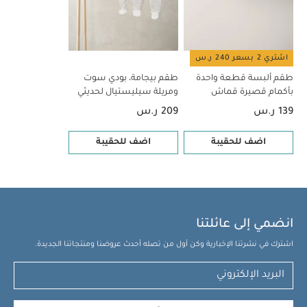
اشتري 2 بسعر 240 ر.س
طقم ألبسة قطعة واحدة
طقم بيجامة، بودي سوت
بأكمام قصيرة قماش
ومريلة سيليستيال لحديثي
عضوي بلون أبيض - 5 قطع
الولادة، 5 قطع
139 ر.س
209 ر.س
اضف للحقيبة
اضف للحقيبة
انضمي إلى عائلتنا
اشترك في نشرتنا الإخبارية وكن أول من تصله أحدث عروضنا ومنتجاتنا الجديدة.