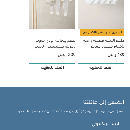
قطع
اشتري 2 بسعر 240 ر.س
طقم ألبسة قطعة واحدة
طقم بيجامة، بودي سوت
بأكمام قصيرة قماش
ومريلة سيليستيال لحديثي
عضوي بلون أبيض - 5 قطع
الولادة، 5 قطع
139 ر.س
209 ر.س
اضف للحقيبة
اضف للحقيبة
انضمي إلى عائلتنا
اشترك في نشرتنا الإخبارية وكن أول من تصله أحدث عروضنا ومنتجاتنا الجديدة.