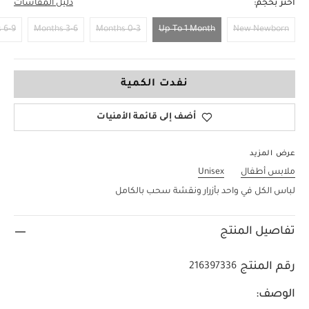
اختر بحجم:
دليل المقاسات
6-9 Months
3-6 Months
0-3 Months
Up To 1 Month
New Newborn
Up To 1 Month
نفدت الكمية
أضف إلى قائمة الأمنيات
عرض المزيد
ملابس أطفال
Unisex
لباس الكل في واحد بأزرار ونقشة سحب بالكامل
تفاصيل المنتج
رقم المنتج
216397336
الوصف: