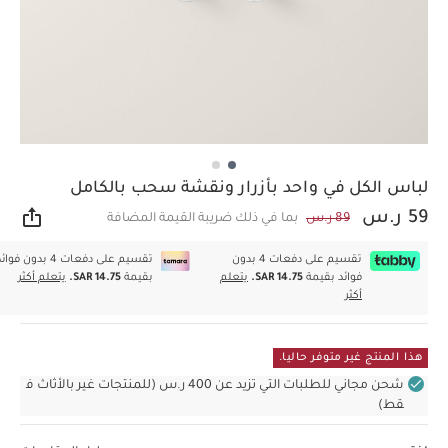
لباس الكل في واحد بأزرار ونقشة سحب بالكامل
59 ر.س
89 ر.س
بما في ذلك ضريبة القيمة المضافة
مشار
تقسيم على دفعات 4 بدون
تقسيم على دفعات 4 بدون فوا
فوائد بقيمة
SAR 14.75.
يتعلم
بقيمة
SAR 14.75.
يتعلم أكثر
أكثر
هذا المنتج غير متوفر حاليا.
شحن مجاني للطلبات التي تزيد عن 400 ر.س (للمنتجات غير بالأثاث ف
قط)