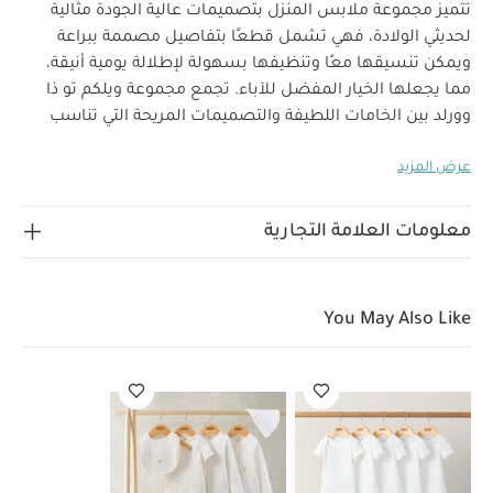
تتميز مجموعة ملابس المنزل بتصميمات عالية الجودة مثالية
لحديثي الولادة، فهي تشمل قطعًا بتفاصيل مصممة ببراعة
ويمكن تنسيقها معًا وتنظيفها بسهولة لإطلالة يومية أنيقة،
مما يجعلها الخيار المفضل للآباء. تجمع مجموعة ويلكم تو ذا
وورلد بين الخامات اللطيفة والتصميمات المريحة التي تناسب
استخدام طفلك منذ أيامه الأولى.
صنع هذا الطقم الكل في واحد
عرض المزيد
من قطن فائق النعومة بنقشة سحب وكباسين للإغلاق لسهولة
وسرعة الارتداء والتغيير ويأتي أزرار تبدو وكأنها مصنوعة من قرون
خصائص المنتج:
الحيوانات لتضفي عليه لمسة جذابة مميزة.
معلومات العلامة التجارية
قطن بملمس لطيف وفائق النعومة
إغلاق بكباسين
لسهولة التغيير
أزرار تبدو وكأنها مصنوعة من قرون
الخامات:
الحيوانات
You May Also Like
تعليمات العناية/الإرشادات:
غسل في الغسالة عند درجة حرارة 40 درجة مئوية
ممنوع
استخدام المبيضات
تجفيف على درجة حرارة منخفضة
كيّ
على درجة حرارة منخفضة
ممنوع التنظيف الجاف
تغسل
الألوان الداكنة على حدة
يغسل مقلوبًا على الظهر
قد يعجبك
أيضاً:
طقم ألبسة قطعة واحدة بأكمام قصيرة قماش عضوي بلون أبيض
- 5 قطع
طقم بيجامة، بودي سوت ومريلة سيليستيال لحديثي الولادة، 5