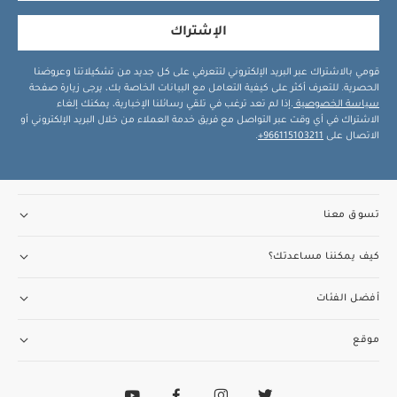
الإشتراك
قومي بالاشتراك عبر البريد الإلكتروني لتتعرفي على كل جديد من تشكيلاتنا وعروضنا
الحصرية. للتعرف أكثر على كيفية التعامل مع البيانات الخاصة بك، يرجى زيارة صفحة
سياسة الخصوصية
.إذا لم تعد ترغب في تلقي رسائلنا الإخبارية، يمكنك إلغاء
الاشتراك في أي وقت عبر التواصل مع فريق خدمة العملاء من خلال البريد الإلكتروني أو
الاتصال على
966115103211+
.
تسوق معنا
كيف يمكننا مساعدتك؟
أفضل الفئات
موقع