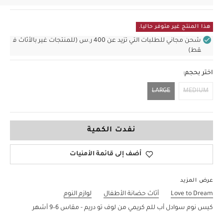
هذا المنتج غير متوفر حاليا.
شحن مجاني للطلبات التي تزيد عن 400 ر.س (للمنتجات غير بالأثاث ف
قط)
اختر بحجم:
LARGE
MEDIUM
LARGE
نفدت الكمية
أضف إلى قائمة الأمنيات
عرض المزيد
Love to Dream
أثاث حضانة الأطفال
لوازم النوم
كيس نوم سوادل أب للم كريمي من لوف تو دريم - مقاس 6–9 أشهر