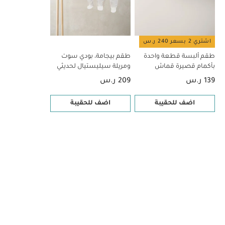
اشتري 2 بسعر 240 ر.س
طقم ألبسة قطعة واحدة
طقم بيجامة، بودي سوت
بأكمام قصيرة قماش
ومريلة سيليستيال لحديثي
عضوي بلون أبيض - 5 قطع
الولادة، 5 قطع
139 ر.س
209 ر.س
اضف للحقيبة
اضف للحقيبة