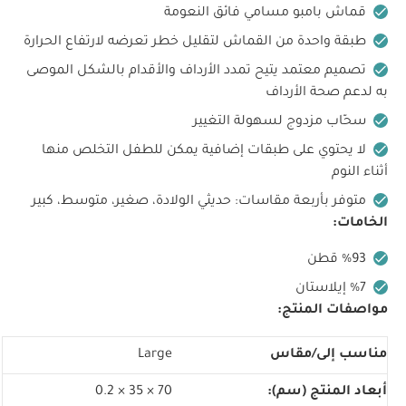
قماش بامبو مسامي فائق النعومة
طبقة واحدة من القماش لتقليل خطر تعرضه لارتفاع الحرارة
تصميم معتمد يتيح تمدد الأرداف والأقدام بالشكل الموصى
به لدعم صحة الأرداف
سحّاب مزدوج لسهولة التغيير
لا يحتوي على طبقات إضافية يمكن للطفل التخلص منها
أثناء النوم
متوفر بأربعة مقاسات: حديثي الولادة، صغير، متوسط، كبير
الخامات:
93‏%‏ قطن
7‏%‏ إيلاستان
مواصفات المنتج:
مناسب إلى/مقاس
Large
أبعاد المنتج (سم):
70 × 35 × 0.2