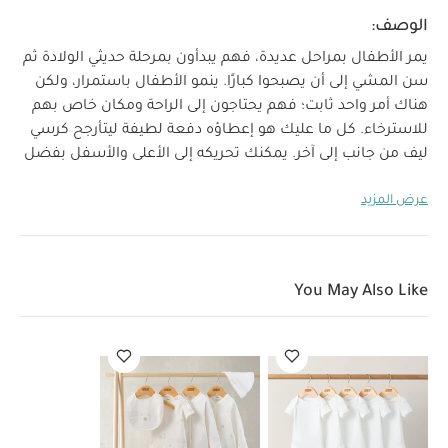
الوصف:
يمر الأطفال بمراحل عديدة، فهم يبدأون بمرحلة حديثي الولادة ثم
سن المشي إلى أن يصبحوا كبارًا. ينمو الأطفال باستمرار، ولكن
هناك أمر واحد ثابت؛ فهم يحتاجون إلى الراحة ومكان خاص بهم
للاسترخاء. كل ما عليك هو إعطاؤه دفعة لطيفة ليتأرجح كرسي
ليف من جانب إلى آخر.
يمكنك تحريكه إلى الأعلى والأسفل بفضل
وضعية الإمالة القابلة للتعديل والمناسبة لمراحل نمو الطفل.
عرض المزيد
سيحبه طفلك بكل تأكيد مهما كان عمره.
يتميز بحركة من جانب
إلى آخر بكل خفة والهدوء ويمكنه الاستمرار في التحرك بحرية
بدفعة رقيقة لأكثر من دقيقتين. لا يحتاج لبطاريات أو أسلاك أو
يصدر أي أصوات أو ازعاج. يناسب الأطفال الكبار والصغار بزوايا
You May Also Like
مثالية لمراحل نمو طفلك. صنع من خامات متوافقة مع معيار
أوكوتكس وحشية من قماش عضوي معتمد من المعيار
العالمي للمنسوجات العضوية لملمس ناعم لبشرة الطفل.
خصائص المنتج:
تصميم حائز على جائزة ريد دوت 2019 مستوحى
من حركة أوراق الشجر المتطايرة في الهواء على قاعدة مقوسة
تضفي لمسة أنيقة وعصرية تتناسق مع ديكورات منزلك وعملية
في الاستخدام
تصميم أنيق ورقيق يضفي لمسة مميزة على ديكور