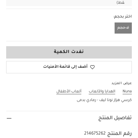
قط)
اختر بحجم:
لا حجم
لا حجم
نفدت الكمية
أضف إلى قائمة الأمنيات
عرض المزيد
Nuna
الهدايا والألعاب
ألعاب الأطفال
كرسي هزاز نونا ليف - رمادي بدمى
تفاصيل المنتج
رقم المنتج
214675262