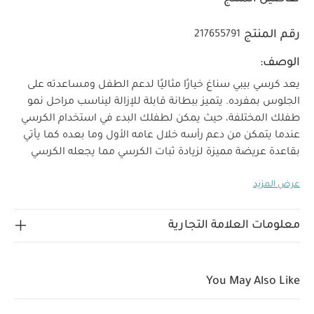
رقم المنتج
217655791
الوصف:
يعد كرسي بيبي سناغ خيارًا مثاليًا لدعم الطفل ومساعدته على
الجلوس بمفرده. يتميز ببطانة قابلة للإزالة ليناسب مراحل نمو
طفلك المختلفة، حيث يمكن لطفلك البدء في استخدام الكرسي
عندما يتمكن من دعم رأسه خلال عامه الأول وما بعده كما يأتي
بقاعدة عريضة مميزة لزيادة ثبات الكرسي مما يجعله الكرسي
الأول المثالي لطفلك.
يساعد بيبي سناغ على دعم الطفل أثناء
عرض المزيد
الجلوس واللعب كما يمكنك التفاعل معه عن قرب وتطوير
علاقتكما معًا. يأتي بصينية ألعاب قابلة للإزالة لتسلية الطفل
بينما تنعمين أنت بالراحة، فهي تشمل 8 ميزات تفاعلية و6
معلومات العلامة التجارية
مجموعة ألعاب مختلفة لجذب انتباه طفلك.
الخصائص
والمزايا:
صينية ألعاب بقاعدة شفط كبيرة تضمن تثبيت
الصينية بإحكام على السطح
تصميم بدعامة بين الساقين
You May Also Like
لمنع انزلاق الطفل وتوفير مزيد من الدعم له
تشمل صينية
الألعاب 6 مزايا تفاعلية منها حلقة مزينة بالخرز وزهرة دوارة