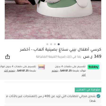
كرسي أطفال بيبي سناغ بصينية ألعاب - أخضر
349 ر.س
بما في ذلك ضريبة القيمة المضافة
مشار
تقسيم على دفعات 4 بدون
تقسيم على دفعات 4 بدون فوا
فوائد بقيمة
SAR 87.25.
يتعلم
بقيمة
SAR 87.25.
يتعلم أكثر
أكثر
متوفرة في المخزن
شحن مجاني للطلبات التي تزيد عن 400 ر.س (للمنتجات غير بالأثاث ف
قط)