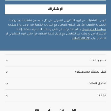
الإشتراك
قومي بالاشتراك عبر البريد الإلكتروني لتتعرفي على كل جديد من تشكيلاتنا وعروضنا
الحصرية. للتعرف أكثر على كيفية التعامل مع البيانات الخاصة بك، يرجى زيارة صفحة
سياسة الخصوصية
.إذا لم تعد ترغب في تلقي رسائلنا الإخبارية، يمكنك إلغاء
الاشتراك في أي وقت عبر التواصل مع فريق خدمة العملاء من خلال البريد الإلكتروني أو
الاتصال على
966115103211+
.
تسوق معنا
كيف يمكننا مساعدتك؟
أفضل الفئات
موقع