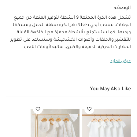
الوصف:
تشمل هذه الكرة الممتعة 9 أنشطة لتوفير المتعة من جميع
الجهات.
ستحب أيدي طفلك هز الكرة سهلة الحمل ومسكها
ورميها، كما ستستمتع بأنشطة محفزة مع الفاكهة القابلة
للتقشير والحلقات وأصوات الخشخيشة وستساعد على تطوير
المهارات الحركية الدقيقة والكبرى. مثالية لأوقات اللعب
والجلوس النوم على البطن وفي المغامرات خارج المنزل.
عرض المزيد
خصائص المنتج
حلقات ضغط وأعلام موسيقية وأصوات
خشخشة وحلقة تسنين ومرآة لمزيد من المرح
تشجع
المهارات الإدراكية وتعلم الألوان والفواكه والخضروات الصحية
تصميم يسهل الإمساك به بالأيدي الصغيرة
9 أنشطة
You May Also Like
مميزة لتنمية المهارات الحركية الدقيقة والكبرى لدى طفلك
أسطح مختلفة الملمس لتنمية الحواس
العمر المناسب:
من 3 شهور فأكثر
مواصفات المنتج:
قد يعجبك أيضاً:
طقم ألبسة قطعة واحدة بأكمام قصيرة قماش
عضوي بلون أبيض - 5 قطع
طقم بيجامة، بودي سوت ومريلة سيليستيال
لحديثي الولادة، 5 قطع