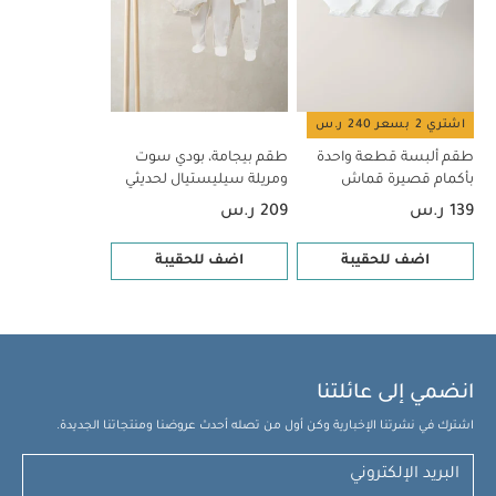
اشتري 2 بسعر 240 ر.س
طقم ألبسة قطعة واحدة
طقم بيجامة، بودي سوت
بأكمام قصيرة قماش
ومريلة سيليستيال لحديثي
عضوي بلون أبيض - 5 قطع
الولادة، 5 قطع
139 ر.س
209 ر.س
اضف للحقيبة
اضف للحقيبة
انضمي إلى عائلتنا
اشترك في نشرتنا الإخبارية وكن أول من تصله أحدث عروضنا ومنتجاتنا الجديدة.