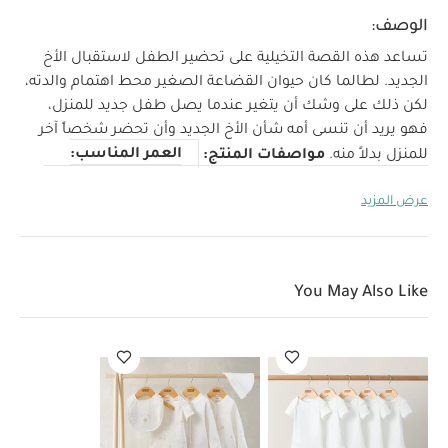
الوصف:
تساعد هذه القصة التخيلية على تحضير الطفل لاستقبال الأخ
الجديد.
لطالما كان حيوان القضاعة الصغير محط اهتمام والدته،
لكن ذلك على وشك أن يتغير عندما يصل طفل جديد للمنزل،
فهو يريد أن تنسى أمه شأن الأخ الجديد وأن تحضر شخصاً آخر
العمر المناسب:
للمنزل بدلاً منه.
مواصفات المنتج:
مناسبة للأطفال من 12 شهرًا
أبعاد المنتج:
26 × 26 × 1 سم
عرض المزيد
قد يعجبك أيضاً:
طقم ألبسة قطعة واحدة بأكمام قصيرة قماش
عضوي بلون أبيض - 5 قطع
طقم بيجامة، بودي سوت ومريلة سيليستيال
لحديثي الولادة، 5 قطع
You May Also Like