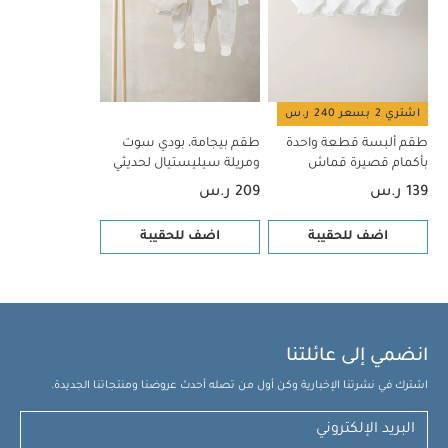
اشتري 2 بسعر 240 ر.س
طقم ألبسة قطعة واحدة
طقم بيجامة، بودي سوت
بأكمام قصيرة قماش
ومريلة سيليستيال لحديثي
عضوي بلون أبيض - 5 قطع
الولادة، 5 قطع
139 ر.س
209 ر.س
اضف للحقيبة
اضف للحقيبة
انضمي إلى عائلتنا
اشترك في نشرتنا الإخبارية وكن أول من تصله أحدث عروضنا ومنتجاتنا الجديدة.