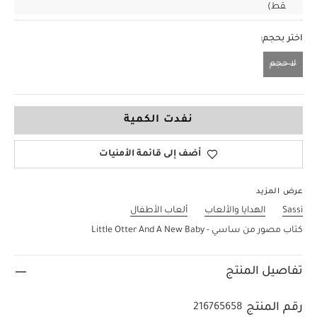
قط)
اختر بحجم:
لا حجم
لا حجم
نفدت الكمية
أضف إلى قائمة الأمنيات
عرض المزيد
Sassi
الهدايا والألعاب
ألعاب الأطفال
كتاب مصور من ساسي - Little Otter And A New Baby
تفاصيل المنتج
رقم المنتج
216765658