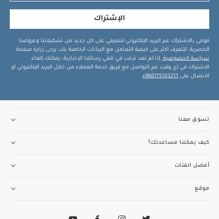
الإشتراك
قومي بالاشتراك عبر البريد الإلكتروني لتتعرفي على كل جديد من تشكيلاتنا وعروضنا
الحصرية. للتعرف أكثر على كيفية التعامل مع البيانات الخاصة بك، يرجى زيارة صفحة
سياسة الخصوصية
.إذا لم تعد ترغب في تلقي رسائلنا الإخبارية، يمكنك إلغاء
الاشتراك في أي وقت عبر التواصل مع فريق خدمة العملاء من خلال البريد الإلكتروني أو
الاتصال على
966115103211+
.
تسوق معنا
كيف يمكننا مساعدتك؟
أفضل الفئات
موقع