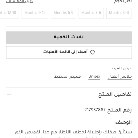
اختر بحجم:
دليل المقاسات
12-18 Months
9-12 Months
6-9 Months
3-6 Months
0-3 Months
3-4 Years
نفدت الكمية
أضف إلى قائمة الأمنيات
عرض المزيد
ملابس أطفال
Unisex
قميص مخطط
تفاصيل المنتج
رقم المنتج
217937887
الوصف:
سيتألق طفلك بإطلالة تخطف الأنظار مع هذا القميص الذي