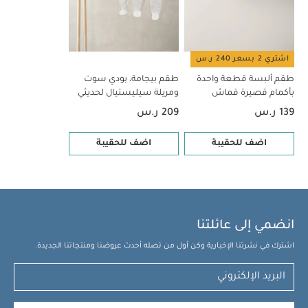
اشتري 2 بسعر 240 ر.س
طقم ألبسة قطعة واحدة
طقم بيجامة، بودي سوت
بأكمام قصيرة قماش
ومريلة سيليستيال لحديثي
عضوي بلون أبيض - 5 قطع
الولادة، 5 قطع
139 ر.س
209 ر.س
اضف للحقيبة
اضف للحقيبة
انضمي إلى عائلتنا
اشترك في نشرتنا الإخبارية وكن أول من تصله أحدث عروضنا ومنتجاتنا الجديدة.