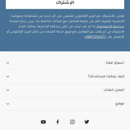
الإشتراك
قومي بالاشتراك عبر البريد الإلكتروني لتتعرفي على كل جديد من تشكيلاتنا وعروضنا
الحصرية. للتعرف أكثر على كيفية التعامل مع البيانات الخاصة بك، يرجى زيارة صفحة
سياسة الخصوصية
.إذا لم تعد ترغب في تلقي رسائلنا الإخبارية، يمكنك إلغاء
الاشتراك في أي وقت عبر التواصل مع فريق خدمة العملاء من خلال البريد الإلكتروني أو
الاتصال على
966115103211+
.
تسوق معنا
كيف يمكننا مساعدتك؟
أفضل الفئات
موقع