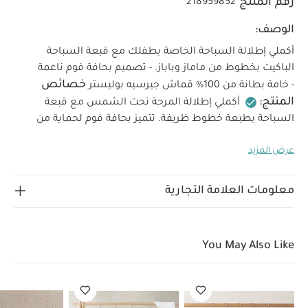
رقم المنتج
218959852
الوصف:
أكملي إطلالة السباحة الخاصة بطفلك مع قبعة السباحة
الباكيت بخطوط من ماماز وباباز.
- تصميم بحافة فوم ناعمة
خصائص
- خامة بطانة من 100% قماش جيرسيه بوليستر
المنتج:
أكملي إطلالة المرحة تحت الشمس مع قبعة
السباحة بطبعة خطوط ظريفة. تتميز بحافة فوم لحماية من
الشمس وبطانة ناعمة من جيرسيه 100% بوليستر لتوفير الظل
عرض المزيد
الخامات:
والراحة.
الخارج: 95% بولياميد 5% إيلاستين
تعليمات العناية/الإرشادات:
البطانة: 100% بوليستر
تنظف عند 30 درجة
تجنبي استخدام المبيّض
تجنبي
معلومات العلامة التجارية
التجفيف بالمجفف
تجنبي الكي
تجنبي التنظيف الجاف
تنظف مع ألوان مشابهة وتقلب من الداخل
تشطف بماء
عذب فور الانتهاء من الاستخدام
تجفف بعيدًا عن الحرارة
You May Also Like
المباشرة وأشعة الشمس
قد يعجبك أيضاً:
طقم ألبسة قطعة
واحدة بأكمام قصيرة قماش عضوي بلون أبيض - 5 قطع
طقم بيجامة،
بودي سوت ومريلة سيليستيال لحديثي الولادة، 5 قطع
Born Wild T-Shirt
Rib Collar T-Shirt
Lion Boucle Sweatshirt