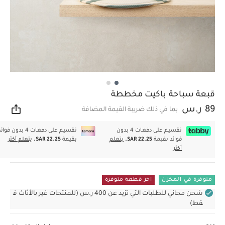
قبعة سباحة باكيت مخططة
89 ر.س
بما في ذلك ضريبة القيمة المضافة
مشار
تقسيم على دفعات 4 بدون
تقسيم على دفعات 4 بدون فوا
فوائد بقيمة
SAR 22.25.
يتعلم
بقيمة
SAR 22.25.
يتعلم أكثر
أكثر
متوفرة في المخزن
اخر قطعة متوفرة
شحن مجاني للطلبات التي تزيد عن 400 ر.س (للمنتجات غير بالأثاث ف
قط)