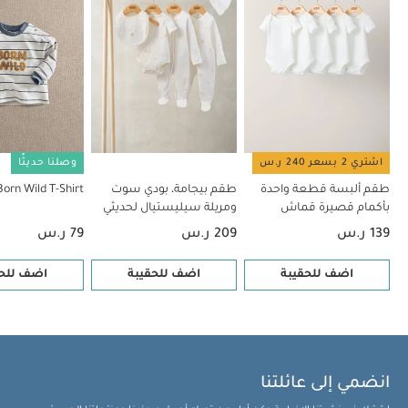
اشتري 2 بسعر 240 ر.س
وصلنا حديثًا
طقم ألبسة قطعة واحدة
طقم بيجامة، بودي سوت
Born Wild T-Shirt
بأكمام قصيرة قماش
ومريلة سيليستيال لحديثي
عضوي بلون أبيض - 5 قطع
الولادة، 5 قطع
139 ر.س
209 ر.س
79 ر.س
اضف للحقيبة
اضف للحقيبة
اضف للحق
انضمي إلى عائلتنا