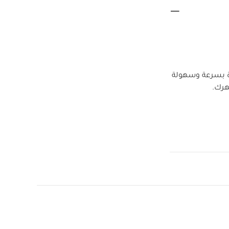
 بيبل 360 وماكسي كوزي بيرل 360 في السيارة بسرعة وسهولة