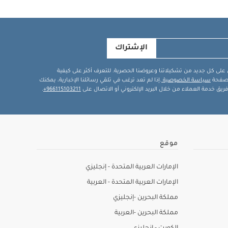
الإشتراك
في على كل جديد من تشكيلاتنا وعروضنا الحصرية. للتعرف أكثر على كيفية
ة صفحة
سياسة الخصوصية
.إذا لم تعد ترغب في تلقي رسائلنا الإخبارية، يمكنك
يق خدمة العملاء من خلال البريد الإلكتروني أو الاتصال على
966115103211+
.
موقع
الإمارات العربية المتحدة - إنجليزي
الإمارات العربية المتحدة - العربية
مملكة البحرين -إنجليزي
مملكة البحرين -العربية