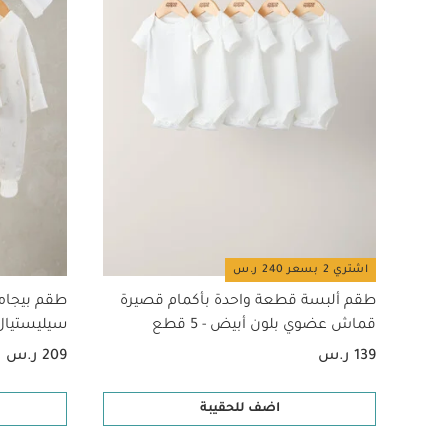
اشتري 2 بسعر 240 ر.س
طقم ألبسة قطعة واحدة بأكمام قصيرة
طقم بيجام
قماش عضوي بلون أبيض - 5 قطع
سيليستيال لح
139 ر.س
209 ر.س
اضف للحقيبة