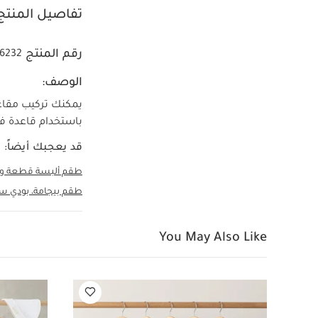
تفاصيل المنتج
رقم المنتج
66232
الوصف:
باستخدام قاعدة فاميلي فيكس 360 من ماكسي كوزي بد
قد يعجبك أيضاً:
طقم ألبسة قطعة واحد
طقم بيجامة، بودي سوت 
You May Also Like