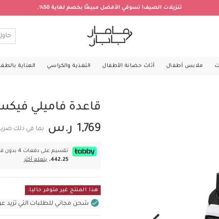
تنزيلات الصيف! تسوقي الأفضل مبيعًا بخصم لغاية 50%.
ت
ملابس أطفال
أثاث حضانة الأطفال
التغذية والكراسي
العناية بالطف
قاعدة فاميلي فيكس 360 من ماكسي ك
1,769 ر.س
بما في ذلك ضريب
تقسيم على دفعات 4 بدون فوائد بقيمة
442.25.
يتعلم أكثر
هذا المنتج غير متوفر حاليا.
شحن مجاني للطلبات التي تزيد عن 400 ر.س (للمنتجات غير بالأثاث ف