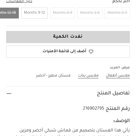
اختر بحجم:
دليل المقاسات
12-18 Months
9-12 Months
6-9 Months
3-6 Months
0-3 Months
12-18 Months
نفدت الكمية
أضف إلى قائمة الأمنيات
عرض المزيد
ملابس أطفال
ملابس بنات
فستان مطرز - أخضر
تفاصيل المنتج
رقم المنتج
216902795
الوصف:
يأتي هذا الفستان بتصميم من قماش شبكي أخضر ومزين