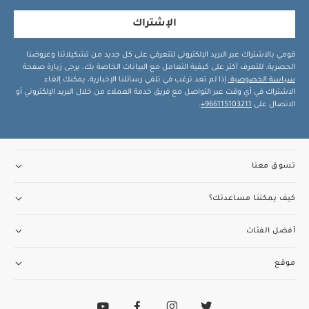
الإشتراك
قومي بالاشتراك عبر البريد الإلكتروني لتتعرفي على كل جديد من تشكيلاتنا وعروضنا
الحصرية. للتعرف أكثر على كيفية التعامل مع البيانات الخاصة بك، يرجى زيارة صفحة
سياسة الخصوصية
.إذا لم تعد ترغب في تلقي رسائلنا الإخبارية، يمكنك إلغاء
الاشتراك في أي وقت عبر التواصل مع فريق خدمة العملاء من خلال البريد الإلكتروني أو
الاتصال على
966115103211+
.
تسوق معنا
كيف يمكننا مساعدتك؟
أفضل الفئات
موقع