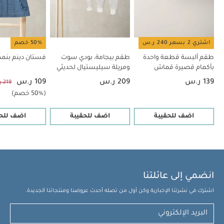
اشتري 2 بسعر 240 ر.س
50% خصم
طقم ألبسة قطعة واحدة
طقم بيجامة، بودي سوت
فستان دينم بن
بأكمام قصيرة قماش
ومريلة سيليستيال لحديثي
عضوي بلون أبيض - 5 قطع
الولادة، 5 قطع
139 ر.س
209 ر.س
109 ر.س
219 ر.س
(50% خصم)
اضف للحقيبة
اضف للحقيبة
اضف للحق
انضمي إلى عائلتنا
اشترك في نشرتنا الإخبارية وكن أول من تصله أحدث عروضنا ومنتجاتنا الجديدة.