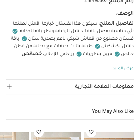
رقم المنتج
218490307
الوصف:
تفاصيل المنتج:
سيكون هذا الفستان خيارها الأمثل لطلتها
بأي مناسبة بفضل ياقة الدانتيل الرقيقة وتطريزاته الجذابة.
فستان مصنوع من قماش شبكي ناعم بصدرية ستان
ياقة
دانتيل بكشكش
طبقة بثلاث طبقات مع بطانة من قطن
خصائص
خالص
مزين بتطريزات
زر خلفي للإغلاق
المنتج:
فستان مصنوع من قماش شبكي ناعم بتفاصيل
عرض المزيد
مطرزة
ياقة دانتيل بكشكش
زر في الخلف لسهولة
الخامات:
الارتداء
الخامة الخارجية: 100% نايلون
القماش
تعليمات
الشبكي: 100% بوليستر
خامة البطانة: 100% قطن
معلومات العلامة التجارية
العناية/الإرشادات:
غسيل على 40 درجة مئوية
لا
تستخدم المبيضات
تجفيف بالمجفف على درجة منخفضة
كي على درجة منخفضة
لا تستخدم التنظيف الجاف
اغسل
You May Also Like
الألوان الداكنة بشكل منفصل
غسيل وكي من الداخل للخارج
تعليمات السلامة وتحذيرات:
يُحفظ بعيدًا عن النار
قد
يعجبك أيضاً:
طقم ألبسة قطعة واحدة بأكمام قصيرة قماش عضوي
بلون أبيض - 5 قطع
طقم بيجامة، بودي سوت ومريلة سيليستيال لحديثي