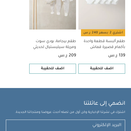
اشتري 2 بسعر 240 ر.س
طقم ألبسة قطعة واحدة
طقم بيجامة، بودي سوت
بأكمام قصيرة قماش
ومريلة سيليستيال لحديثي
عضوي بلون أبيض - 5 قطع
الولادة، 5 قطع
139 ر.س
209 ر.س
اضف للحقيبة
اضف للحقيبة
انضمي إلى عائلتنا
اشترك في نشرتنا الإخبارية وكن أول من تصله أحدث عروضنا ومنتجاتنا الجديدة.