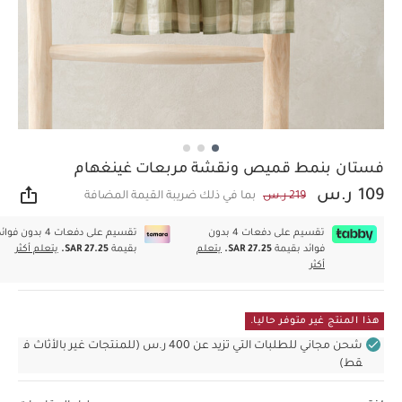
فستان بنمط قميص ونقشة مربعات غينغهام
109 ر.س
219 ر.س
بما في ذلك ضريبة القيمة المضافة
مشار
تقسيم على دفعات 4 بدون
تقسيم على دفعات 4 بدون فوا
فوائد بقيمة
SAR 27.25.
يتعلم
بقيمة
SAR 27.25.
يتعلم أكثر
أكثر
هذا المنتج غير متوفر حاليا.
شحن مجاني للطلبات التي تزيد عن 400 ر.س (للمنتجات غير بالأثاث ف
قط)