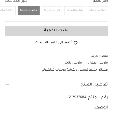
اختر بحجم:
دليل المقاسات
12-18 Months
9-12 Months
6-9 Months
3-6 Months
0-3 Months
9-12 Months
نفدت الكمية
أضف إلى قائمة الأمنيات
عرض المزيد
ملابس أطفال
ملابس بنات
فستان بنمط قميص ونقشة مربعات غينغهام
تفاصيل المنتج
رقم المنتج
217937684
الوصف: