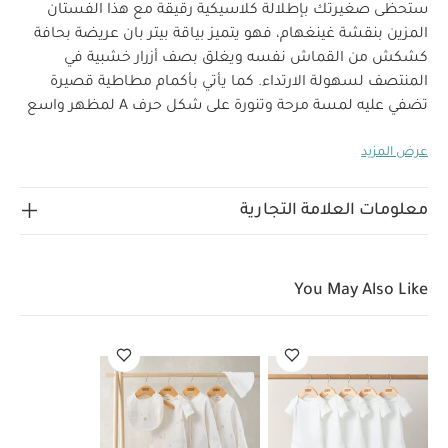
ستحظى صغيرتك بإطلالة كلاسيكية رقيقة مع هذا الفستان
المزين بنقشة غينغهام، فهو يتميز بياقة بيتر بان عريضة بحافة
كشكش من القماش نفسه ويغلق بصف أزرار خشبية في
المنتصف لسهولة الارتداء. كما يأتي بأكمام مطاطية قصيرة
تضفي عليه لمسة مرحة وتنورة على شكل حرف A لمظهر واسع
خصائص المنتج:
رقيق.
ياقة بيتر بان
أكمام مطاطية
عرض المزيد
منفوخة وتنورة بكشكش على شكل حرف A لمقاس مريح
تعليمات السلامة وتحذيرات:
نقشة مربعات غينغهام
تحفظ
الخامات:
بعيدًا عن النار
الطبقة الخارجية: 100‏‏%‏‏ قطن
معلومات العلامة التجارية
تعليمات العناية/الإرشادات:
البطانة: 100‏‏%‏‏ قطن
غسل
على درجة حرارة 40 درجة مئوية
ممنوع استخدام المبيضات
تجفيف على درجة حرارة منخفضة
كيّ على درجة حرارة منخفضة
You May Also Like
ممنوع التنظيف الجاف
تغسل الألوان الداكنة على حدة
كيّ على الجانب الداخلي
قد يعجبك أيضاً:
طقم ألبسة قطعة واحدة
بأكمام قصيرة قماش عضوي بلون أبيض - 5 قطع
طقم بيجامة، بودي
سوت ومريلة سيليستيال لحديثي الولادة، 5 قطع