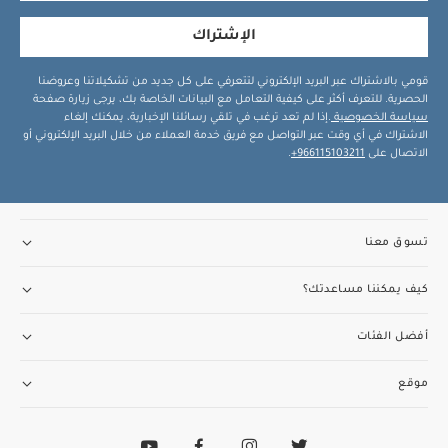
الإشتراك
قومي بالاشتراك عبر البريد الإلكتروني لتتعرفي على كل جديد من تشكيلاتنا وعروضنا
الحصرية. للتعرف أكثر على كيفية التعامل مع البيانات الخاصة بك، يرجى زيارة صفحة
سياسة الخصوصية
.إذا لم تعد ترغب في تلقي رسائلنا الإخبارية، يمكنك إلغاء
الاشتراك في أي وقت عبر التواصل مع فريق خدمة العملاء من خلال البريد الإلكتروني أو
الاتصال على
966115103211+
.
تسوق معنا
كيف يمكننا مساعدتك؟
أفضل الفئات
موقع