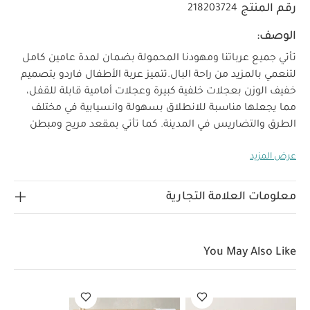
رقم المنتج
218203724
الوصف:
تأتي جميع عرباتنا ومهودنا المحمولة بضمان لمدة عامين كامل
لتنعمي بالمزيد من راحة البال.
تتميز عربة الأطفال فاردو بتصميم
خفيف الوزن بعجلات خلفية كبيرة وعجلات أمامية قابلة للقفل،
مما يجعلها مناسبة للانطلاق بسهولة وانسيابية في مختلف
الطرق والتضاريس في المدينة. كما تأتي بمقعد مريح ومبطن
يأخذ شكل الجسم لضمان الشعور بالراحة وهيكل مكشوف
عرض المزيد
لمظهر أنيق وخصائص عالية الأداء مناسبة لجميع المواسم
والأعمار والمراحل العمرية. ويمكن استخدام عربة فاردو منذ
الولادة وحتى يصل طفلك إلى وزن 22 كغم.
صنعت من قماش
معلومات العلامة التجارية
بوليستر منسوج معاد تدويره بلون بيج فاتح ناعم وهيكل ذهبي
لمظهر فاخر وأنيق.
لماذا تشترين هذا المنتج؟
مناسبة منذ
الولادة وحتى وزن 22 كغم وتتوافق مع نظام سفر متكامل
هيكل
You May Also Like
خفيف الوزن بإمكانية الطي بيد واحدة وعجلات كبيرة مناسبة
للسير على الطرق شبه الوعرة
تصميم مريح وداعم بوضعية
استلقاء للاستمتاع بنوم هادئ وحزام لمزيد من الأمان
الخصائص
والمزايا:
بوليستر معاد تدويره منسوج مقاوم للتمزق بملمس