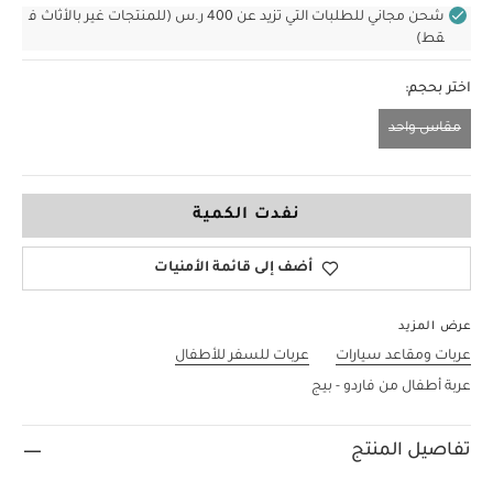
شحن مجاني للطلبات التي تزيد عن 400 ر.س (للمنتجات غير بالأثاث ف
قط)
اختر بحجم:
مقاس واحد
مقاس واحد
نفدت الكمية
أضف إلى قائمة الأمنيات
عرض المزيد
عربات ومقاعد سيارات
عربات للسفر للأطفال
عربة أطفال من فاردو - بيج
تفاصيل المنتج