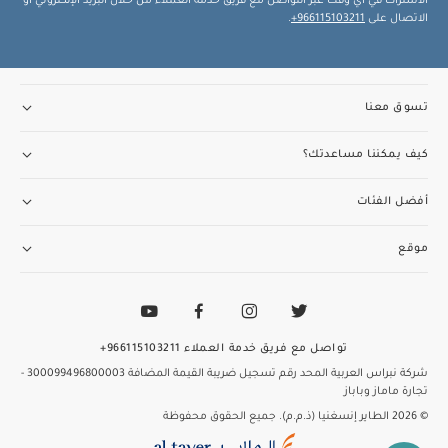
الاشتراك في أي وقت عبر التواصل مع فريق خدمة العملاء من خلال البريد الإلكتروني أو
الوزن:
(هيكل ووحدة مقعد): 12.9 كغم
الاتصال على
966115103211+
.
قد يعجبك أيضاً:
طقم ألبسة قطعة واحدة بأكمام قصيرة قماش عضوي بلون أبيض - 5
قطع
طقم بيجامة، بودي سوت ومريلة سيليستيال لحديثي الولادة، 5
قطع
تسوق معنا
كيف يمكننا مساعدتك؟
أفضل الفئات
موقع
تواصل مع فريق خدمة العملاء
966115103211+
شركة نبراس العربية المحد
رقم تسجيل ضريبة القيمة المضافة 300099496800003
-
تجارة ماماز وباباز
© 2026 الطاير إنسغنيا (ذ.م.م). جميع الحقوق محفوظة