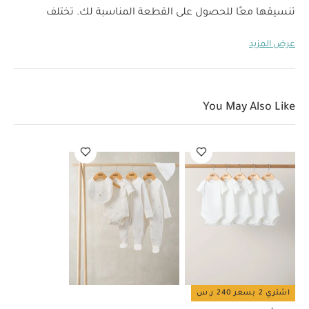
تنسيقها معًا للحصول على القطعة المناسبة لك. تختلف
احتياجات كل عائلة عن الأخرى. تتميز جزال اس بتصميم قابل
عرض المزيد
للطي بحجم صغير لتتمكني من وضعها في صندوق السيارة
وفكها سريعًا عند الوصول.
تتميز بسعة كبيرة تصل إلى 23 كيلو
لتتمكني من حمل أغراضك بها أثناء الرحلات أو النزهات أو
التسوق، كما يمكنك استخدام السلة السفلية الكبيرة وسلة
You May Also Like
التسوق القابل للفصل من عربة الأطفال جزال اس. سيساعدك
حزام سايبكس المصمم بحركة سحب واحدة على تثبيت طفلك
خلال ثوانٍ. تتميز بوضعيات تركيب غير محدودة لتناسب احتياجات
كل عائلة. عربة أطفال جزال اس الحل الأمثل للعائلة.
خصائص
المنتج:
أكثر من 20 وضعية إعداد:
تناسب احتياجات العائلة
وتتميز بنظام مقعد متكامل لتركيب خيارات متنوعة من المقاعد
والمهود ومقاعد السيارات
تصميم مدمج قابل للطي:
تأتي
بتصميم قابل للطي بحجم صغير لسهولة التخزين في أي مكان
في المنزل أو صندوق الأمتعة في السيارة
حزام بحركة
سحب واحدة:
يساعد الحزام بحركة سحب واحدة على إدخال
الطفل وإخراجه بسهولة وأمان
مقبض قابل للتعديل:
اشتري 2 بسعر 240 ر.س
يمكن تعديل ارتفاع المقبض بسهولة باستخدام يد واحدة لضبط