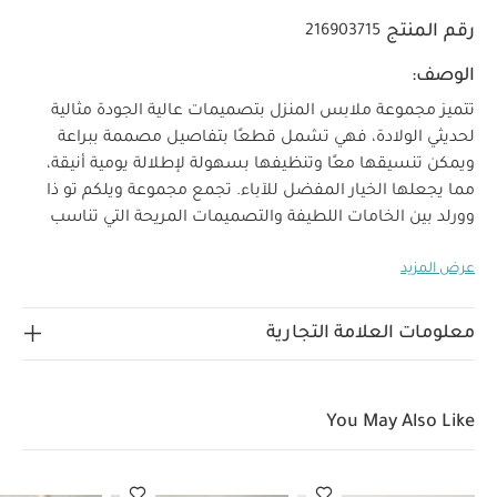
رقم المنتج
216903715
الوصف:
تتميز مجموعة ملابس المنزل بتصميمات عالية الجودة مثالية
لحديثي الولادة، فهي تشمل قطعًا بتفاصيل مصممة ببراعة
ويمكن تنسيقها معًا وتنظيفها بسهولة لإطلالة يومية أنيقة،
مما يجعلها الخيار المفضل للآباء. تجمع مجموعة ويلكم تو ذا
وورلد بين الخامات اللطيفة والتصميمات المريحة التي تناسب
استخدام طفلك منذ أيامه الأولى.
يتكون هذا الطقم من قطعتين
عرض المزيد
بلون بيج ساحر، فهو يشمل بلوزة منسوجة بتطريز عبارة Hello
World وأزرار على الكتف ولغينغز منسوج بنقشة خطوط وخصر
خصائص المنتج:
مطاطي لسهولة الارتداء والتغيير
قماش
معلومات العلامة التجارية
منسوج بتصميم ناعم للشعور بالدفء
لغينغز بخصر مطاطي
الخامات:
بلوزة بأزرار على الكتف
تعليمات
السترة: 100‏%‏ قطن
اللغينغز: 100‏%‏ قطن
You May Also Like
العناية/الإرشادات:
غسل على درجة حرارة 40 درجة مئوية
ممنوع استخدام
المبيضات
تجفيف على درجة حرارة منخفضة
كيّ على درجة