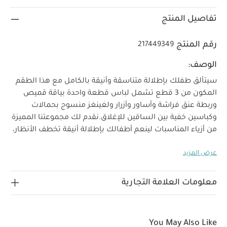
تفاصيل المنتج
رقم المنتج
217449349
الوصف:
سيتألق طفلك بإطلالة متناسقة وأنيقة بالكامل مع هذا الطقم
المكون من 3 قطع تشمل لباس قطعة واحدة بياقة قميص
وربطة عنق فراشة وأساور وأزرار ولغينغز منسوج بحمالات
وكباسين خفية بين الساقين للإغلاق.
نقدم لك مجموعتنا المميزة
من أزياء المناسبات لينعم أطفالك بإطلالة أنيقة تخطف الأنظار،
فالقطع تأتيك مصنوعة من خامات فاخرة لتجمع بين الراحة
عرض المزيد
خصائص المنتج:
والأناقة في الحفلات.
حمالات بأزرار
شفافة عملية لسهولة التركيب والفك
إغلاق بكباسين خفية
تعليمات
بين الساقين
تصميم أساور قميص عملية
معلومات العلامة التجارية
السلامة وتحذيرات:
الخامات:
تحفظ بعيدًا عن النار
100‏%‏‏
تعليمات العناية/الإرشادات:
قطن
غسل على درجة حرارة
40 درجة مئوية
ممنوع استخدام المبيضات
تجفيف على
You May Also Like