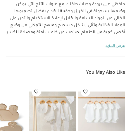
حافظي على برودة وجبات طفلك مع عبوات الثلج التي يمكن
وضعها بسهولة في الفريزر وحقيبة الغداء بفضل تصميمها
الخالي من المواد السامة والقابل لإعادة الاستخدام والآمن على
المواد الغذائية وتأتي بشكل مسطح ومبهج لتتمكني من وضع
أقصى كمية من الطعام. صنعت من خامات آمنة ومضادة للكسر
لضمان الحفاظ على سلامة الطعام وبقائه طازجًا لفترة طويلة.
عرض المزيد
خصائص المنتج:
عبوات ثلج خفيف ورفيعة
جل خالي من
السموم في الداخل وخامات مضادة للكسر من الخارج
العمر
تصميم آمن على المواد الغذائية
مواصفات المنتج:
2 سنوات فأكثر
الأبعاد (سم):
8.3
المناسب/الفئة العمرية
You May Also Like
الوزن الصافي (كغم):
0.03
× 8.8
تعليمات العناية/
الإرشادات:
غسيل يدوي فقط
غير آمن للوضع في
غسالة الأطباق
غير مناسب للميكروويف
يتضمن المنتج:
طقم من 3 عبوات ثلج
قد يعجبك أيضاً:
طقم ألبسة قطعة واحدة
بأكمام قصيرة قماش عضوي بلون أبيض - 5 قطع
طقم بيجامة، بودي
سوت ومريلة سيليستيال لحديثي الولادة، 5 قطع
طقم عبوات ثلج
بتصميم بجعة من سيترون - 3 قطع
صدرية بدون أكمام من سيترون -
نقشة مركبات
طقم أدوات مائدة من مواد حيوية من سيترون - نقشة