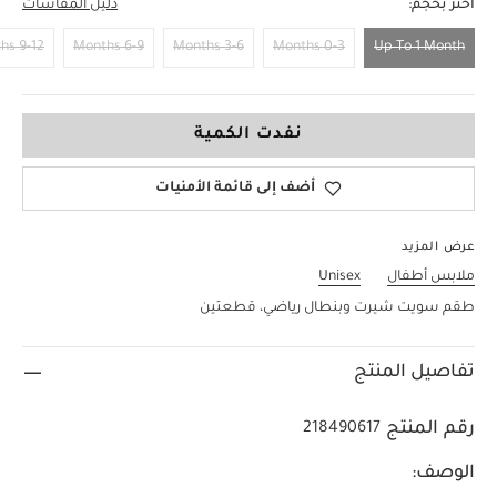
اختر بحجم:
دليل المقاسات
9-12 Months
6-9 Months
3-6 Months
0-3 Months
Up To 1 Month
Up To 1 Month
نفدت الكمية
أضف إلى قائمة الأمنيات
عرض المزيد
ملابس أطفال
Unisex
طقم سويت شيرت وبنطال رياضي، قطعتين
تفاصيل المنتج
رقم المنتج
218490617
الوصف: