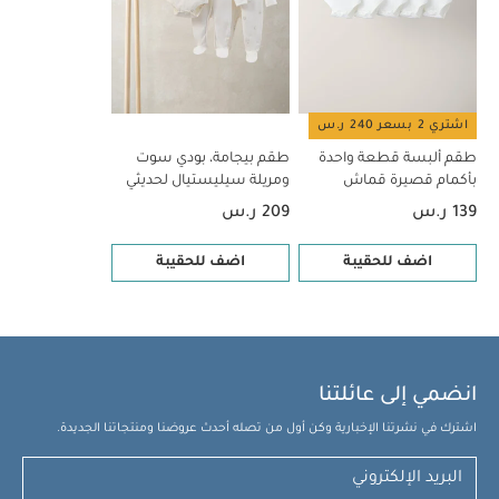
اشتري 2 بسعر 240 ر.س
طقم ألبسة قطعة واحدة
طقم بيجامة، بودي سوت
بأكمام قصيرة قماش
ومريلة سيليستيال لحديثي
عضوي بلون أبيض - 5 قطع
الولادة، 5 قطع
139 ر.س
209 ر.س
اضف للحقيبة
اضف للحقيبة
انضمي إلى عائلتنا
اشترك في نشرتنا الإخبارية وكن أول من تصله أحدث عروضنا ومنتجاتنا الجديدة.