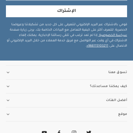
الإشتراك
قومي بالاشتراك عبر البريد الإلكتروني لتتعرفي على كل جديد من تشكيلاتنا وعروضنا
الحصرية. للتعرف أكثر على كيفية التعامل مع البيانات الخاصة بك، يرجى زيارة صفحة
سياسة الخصوصية
.إذا لم تعد ترغب في تلقي رسائلنا الإخبارية، يمكنك إلغاء
الاشتراك في أي وقت عبر التواصل مع فريق خدمة العملاء من خلال البريد الإلكتروني أو
الاتصال على
966115103211+
.
تسوق معنا
كيف يمكننا مساعدتك؟
أفضل الفئات
موقع