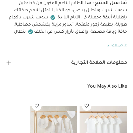
تفاصيل المنتج :
هذا الطقم الناعم المكون من قطعتين،
سويت شيرت وبنطال رياضي، هو الخيار الأمثل لتنعم طفلتكِ
بإطلالة أنيقة وجميلة في الأيام الباردة.
سويت شيرت بأكمام
طويلة، بطبعة زهور متفتحة، أساور مزينة بكشكش مطاطية،
حافة وياقة مضلعة، وإغلاق بأزرار كبس في الخلف
بنطال
رياضي مماثل بخصر مطاطي وأساور مضلعة وحواف مزخرفة.
عرض المزيد
خصائص المنتج:
طبعة زهور جميلة مع تفاصيل حواف
صدفية.
طقم ناعم وأنيق مكون من قطعتين.
ألوان دافئة
الخامات:
تناسب جميع المواسم.
القماش:100% قطن.
معلومات العلامة التجارية
تعليمات العناية/
الخامة: 95% قطن، 5% إيلاستين
الإرشادات:
تنظيف بدرجة حرارة 40 درجة مئوية
لا
تستخدمي المبيضات
تجفيف بالمجفف على البارد
كي على
You May Also Like
البارد
لا تستخدمي التنظيف الجاف
تنظف الألوان الداكنة
تعليمات السلامة
بشكل منفصل
تنظيف في الغسالة
وتحذيرات:
يحفظ بعيدًا عن النار
قد يعجبك أيضاً:
طقم
ألبسة قطعة واحدة بأكمام قصيرة قماش عضوي بلون أبيض - 5 قطع
طقم بيجامة، بودي سوت ومريلة سيليستيال لحديثي الولادة، 5 قطع