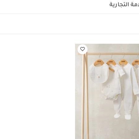
درجة مئوية
ممنوع استخدام المبيضات
تجفيف على درج
ة التجارية
رارة منخفضة
ممنوع التنظيف الجاف
تغسل الألوان الداكنة على ح
يعجبك أيضاً:
طقم ألبسة قطعة واحدة بأكمام قصيرة قماش عضوي بلون أبيض - 5 
ة سيليستيال لحديثي الولادة، 5 قطع