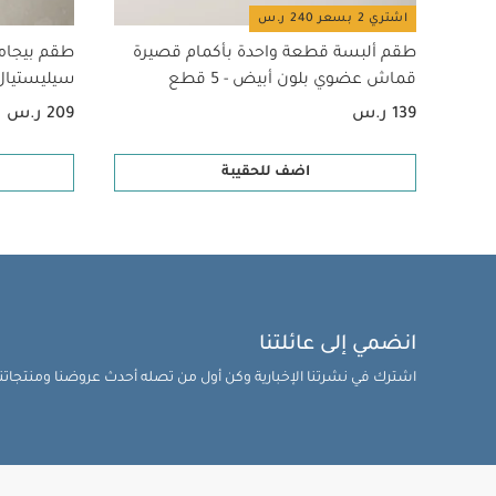
اشتري 2 بسعر 240 ر.س
طقم ألبسة قطعة واحدة بأكمام قصيرة
طقم بيجام
قماش عضوي بلون أبيض - 5 قطع
سيليستيال لح
139 ر.س
209 ر.س
اضف للحقيبة
انضمي إلى عائلتنا
اشترك في نشرتنا الإخبارية وكن أول من تصله أحدث عروضنا ومنتجاتنا 