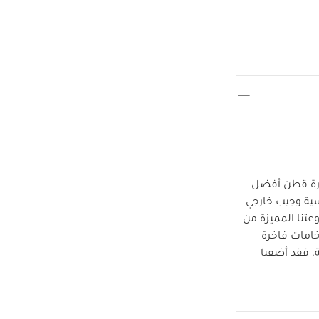
ن 100‏‏‏‏%‏‏ قطن وفقًا لمبادرة قطن أفضل
ن بنقشة خطوط رأسية وجيب خارجي
تنا المميزة من
خامات فاخرة
ة، فقد أضفنا
ين لسهولة
الخامات:
رجي