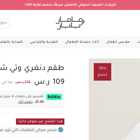
تنزيلات الصيف! تسوقي الأفضل مبيعًا بخصم لغاية 50%.
ت
ملابس أطفال
أثاث حضانة الأطفال
التغذية والكراسي
العناية بالطف
طقم دنغري وتي شي
50%
خصم
109 ر.س
219 ر.س
بما في 
تقسيم على دفعات 4 بدون فوائد بقيمة
27.25.
يتعلم أكثر
هذا المنتج غير متوفر حاليا.
شحن مجاني للطلبات التي تزيد عن 400 ر.س (للمنتجات غير بالأثاث ف