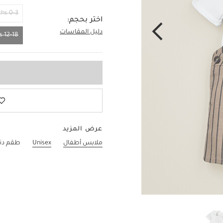
0-3 Months
اختر بحجم:
دليل المقاسات
12-18 Months
12-18 Months
عرض المزيد
ملابس أطفال
Unisex
طقم دن