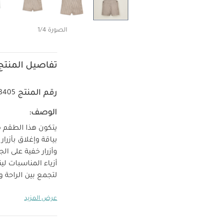
الصورة 1/4
تفاصيل المنتج
رقم المنتج
3405
الوصف:
وأزرار خفية على ال
أزياء المناسبات ل
لتجمع بين الراحة و
الكثير من اللمسات 
عرض المزيد
الارتداء والتغيير
تعل
100‏‏‏‏%‏‏ قطن