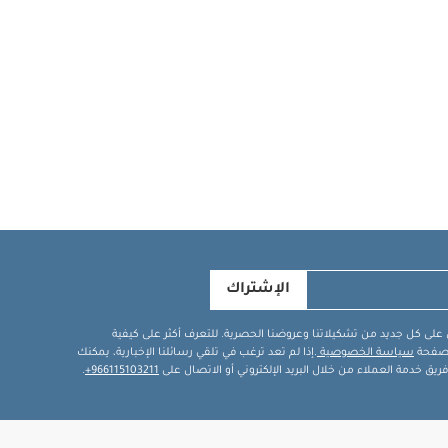
الإشتراك
في على كل جديد من تشكيلاتنا وعروضنا الحصرية. للتعرف أكثر على كيفية
ة صفحة
سياسة الخصوصية
.إذا لم تعد ترغب في تلقي رسائلنا الإخبارية، يمكنك
يق خدمة العملاء من خلال البريد الإلكتروني أو الاتصال على
966115103211+
.