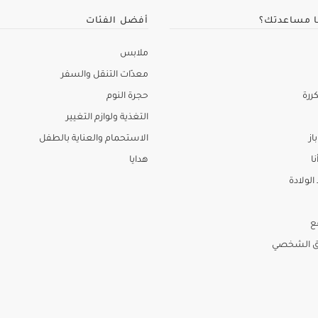
ا مساعدتك؟
أفضل الفئات
ملابس
معدّات التنقل والسفر
ررة
حجرة النوم
التغذية ولوازم التغيير
از
الاستحمام والعناية بالطفل
نا
هدايا
لولادة
ع
ق الشخصي