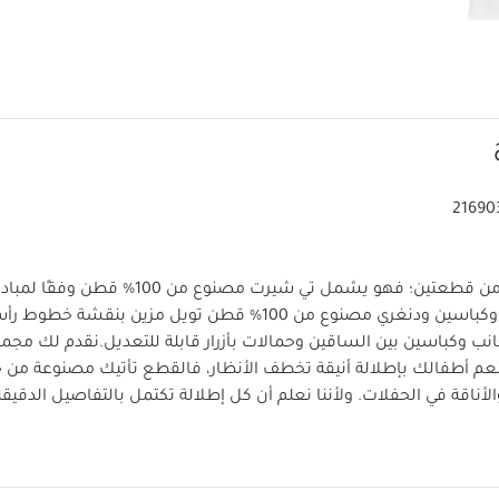
21690
يتكون هذا الطقم من قطعتين؛ فهو يشمل تي شيرت مصنوع م
بياقة وإغلاق بأزرار وكباسين ودنغري مصنوع من 100‏‏‏‏%‏‏ قطن تويل مزي
جانب وكباسين بين الساقين وحمالات بأزرار قابلة للتعديل.
نقدم لك مجموع
ينعم أطفالك بإطلالة أنيقة تخطف الأنظار، فالقطع تأتيك مصنوعة من 
الأناقة في الحفلات. ولأننا نعلم أن كل إطلالة تكتمل بالتفاصيل الدقيق
خصائص المنتج:
الرقيقة والتطريزات.
إغلاق بكباسين بين الساق
دنغري بحمالات بأزرار قابلة للتعديل لضبط المقاس الملائم
جيب خا
يمات العناية/الإرشادات: