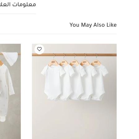
غسل على درجة حرارة 40 
معلومات العلام
كيّ على درجة ح
الجانب الداخلي
قد 
You May Also Like
بيجامة، بودي سوت ومريل