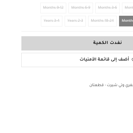
9-12 Months
6-9 Months
3-6 Months
3-4 Years
2-3 Years
18-24 Months
نفدت الكمية
أضف إلى قائمة الأمنيات
غري وتي شيرت - قطعتان