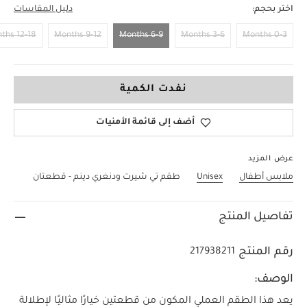
اختر بحجم:
دليل المقاسات
12-18 Months
9-12 Months
6-9 Months
3-6 Months
0-3 Months
6-9 Months
نفدت الكمية
أضف إلى قائمة الأمنيات
عرض المزيد
ملابس أطفال
Unisex
طقم تي شيرت ودنغري دينم - قطعتان
تفاصيل المنتج
رقم المنتج
217938211
الوصف:
يعد هذا الطقم العملي المكون من قطعتين خيارًا مثاليًا لإطلالة