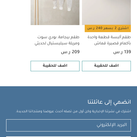
اشتري 2 بسعر 240 ر.س
طقم ألبسة قطعة واحدة
طقم بيجامة، بودي سوت
بأكمام قصيرة قماش
ومريلة سيليستيال لحديثي
عضوي بلون أبيض - 5 قطع
الولادة، 5 قطع
139 ر.س
209 ر.س
اضف للحقيبة
اضف للحقيبة
انضمي إلى عائلتنا
اشترك في نشرتنا الإخبارية وكن أول من تصله أحدث عروضنا ومنتجاتنا الجديدة.