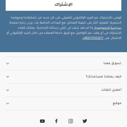
الإشتراك
قومي بالاشتراك عبر البريد الإلكتروني لتتعرفي على كل جديد من تشكيلاتنا وعروضنا
الحصرية. للتعرف أكثر على كيفية التعامل مع البيانات الخاصة بك، يرجى زيارة صفحة
سياسة الخصوصية
.إذا لم تعد ترغب في تلقي رسائلنا الإخبارية، يمكنك إلغاء
الاشتراك في أي وقت عبر التواصل مع فريق خدمة العملاء من خلال البريد الإلكتروني أو
الاتصال على
966115103211+
.
تسوق معنا
كيف يمكننا مساعدتك؟
أفضل الفئات
موقع