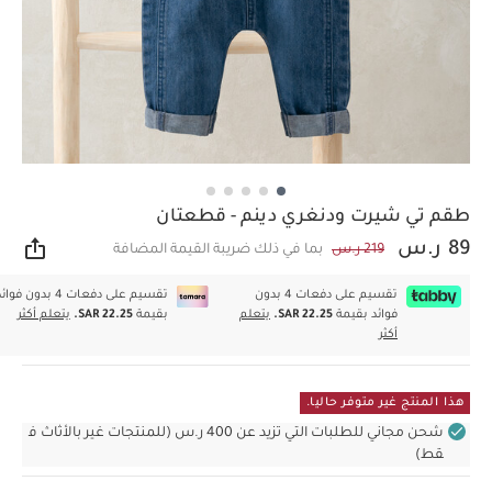
طقم تي شيرت ودنغري دينم - قطعتان
89 ر.س
219 ر.س
بما في ذلك ضريبة القيمة المضافة
مشار
تقسيم على دفعات 4 بدون
تقسيم على دفعات 4 بدون فوا
فوائد بقيمة
SAR 22.25.
يتعلم
بقيمة
SAR 22.25.
يتعلم أكثر
أكثر
هذا المنتج غير متوفر حاليا.
شحن مجاني للطلبات التي تزيد عن 400 ر.س (للمنتجات غير بالأثاث ف
قط)