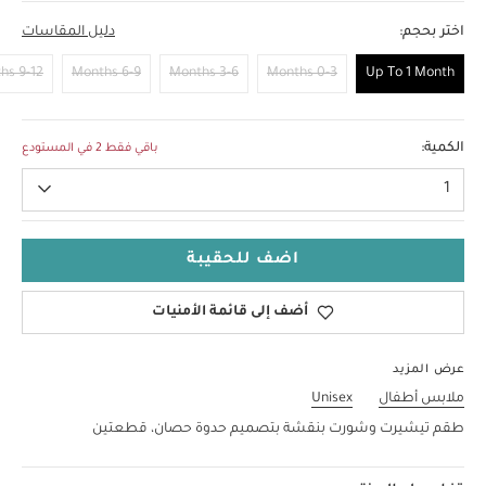
اختر بحجم:
دليل المقاسات
9-12 Months
6-9 Months
3-6 Months
0-3 Months
Up To 1 Month
Up To 1 Month
الكمية:
باقي فقط 2 في المستودع
1
اضف للحقيبة
أضف إلى قائمة الأمنيات
عرض المزيد
ملابس أطفال
Unisex
طقم تيشيرت وشورت بنقشة بتصميم حدوة حصان، قطعتين