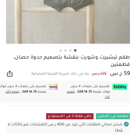
طقم تيشيرت وشورت بنقشة بتصميم حدوة حصان،
قطعتين
59 ر.س
129 ر.س
بما في ذلك ضريبة القيمة المضافة
مشار
تقسيم على دفعات 4 بدون
تقسيم على دفعات 4 بدون فوا
فوائد بقيمة
SAR 14.75.
يتعلم
بقيمة
SAR 14.75.
يتعلم أكثر
أكثر
متوفرة في المخزن
باقي فقط 2 في المستودع
شحن مجاني للطلبات التي تزيد عن 400 ر.س (للمنتجات غير بالأثاث ف
قط)