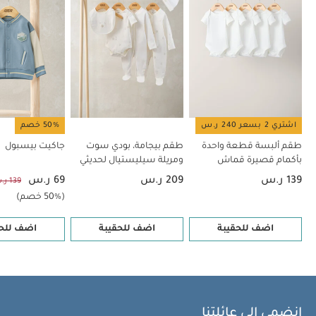
اشتري 2 بسعر 240 ر.س
50% خصم
طقم ألبسة قطعة واحدة
طقم بيجامة، بودي سوت
جاكيت بيسبول
بأكمام قصيرة قماش
ومريلة سيليستيال لحديثي
عضوي بلون أبيض - 5 قطع
الولادة، 5 قطع
139 ر.س
209 ر.س
69 ر.س
139 ر.س
(50% خصم)
اضف للحقيبة
اضف للحقيبة
اضف للحق
انضمي إلى عائلتنا