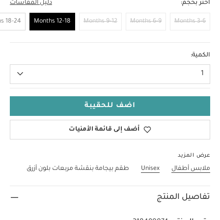
اختر بحجم:
دليل المقاسات
18-24 Months
12-18 Months
9-12 Months
6-9 Months
3-6 Months
12-18 Months
الكمية:
1
اضف للحقيبة
أضف إلى قائمة الأمنيات
عرض المزيد
ملابس أطفال
Unisex
طقم بيجامة بنقشة مربعات بلون أزرق
تفاصيل المنتج