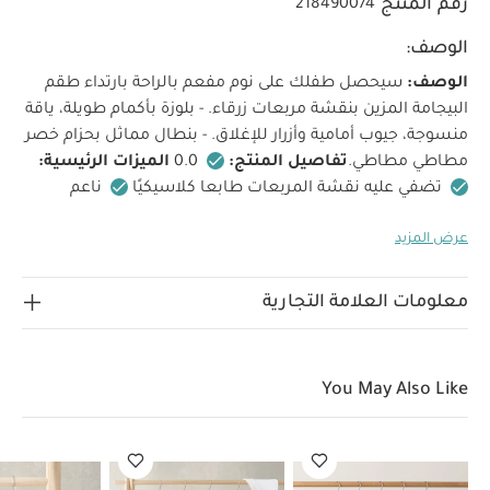
رقم المنتج
218490074
الوصف:
الوصف:
سيحصل طفلك على نوم مفعم بالراحة بارتداء طقم
البيجامة المزين بنقشة مربعات زرقاء. - بلوزة بأكمام طويلة، ياقة
منسوجة، جيوب أمامية وأزرار للإغلاق. - بنطال مماثل بحزام خصر
مطاطي مطاطي.
تفاصيل المنتج:
0.0
الميزات الرئيسية:
تضفي عليه نقشة المربعات طابعا كلاسيكيًا
ناعم
ولطيف على بشرة طفلك الحساسة
حزام خصر مطاطي
عرض المزيد
لارتداء مريح
الخامات:
100% قطن
إرشادات العناية:
تنظيف بالغسالة على 40 درجة مئوية
لا تستخدم المبيضات
تجفيف بالمجفف على البارد
كي على درجة حرارة منخفضة
معلومات العلامة التجارية
لا تستخدم التنظيف الجاف
غسل الألوان الداكنة بشكل
منفصل
تعليمات السلامة وتحذيرات:
يحفظ بعيدًا عن النار
وتنظيف في الغسالة
قد يعجبك أيضاً:
طقم ألبسة قطعة واحدة
You May Also Like
بأكمام قصيرة قماش عضوي بلون أبيض - 5 قطع
طقم بيجامة، بودي
سوت ومريلة سيليستيال لحديثي الولادة، 5 قطع
جاكيت بيسبول
طقم
تيشيرت وشورت بنقشة بتصميم حدوة حصان، قطعتين
طقم تيشيرت
مطرز وبنطال مخطط، قطعتين